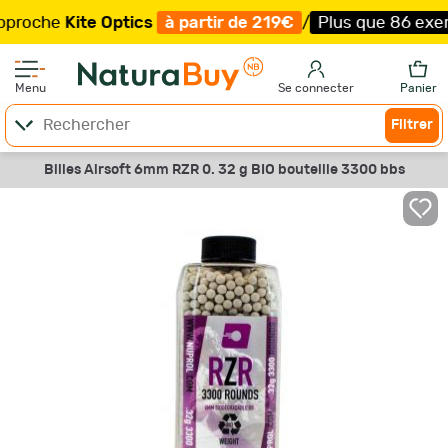
che
Kite Optics
à partir de 219€
/
Plus que 86 exemplai
Menu
Se connecter
Panier
Filtrer
Billes Airsoft 6mm RZR 0. 32 g BIO bouteille 3300 bbs