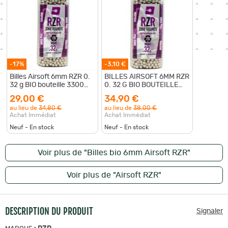
-17%
-3,10 €
Billes Airsoft 6mm RZR 0.
BILLES AIRSOFT 6MM RZR
32 g BIO bouteille 3300
0. 32 G BIO BOUTEILLE
bbs
3300 BBS
29,00 €
34,90 €
au lieu de
34,80 €
au lieu de
38,00 €
Achat Immédiat
Achat Immédiat
Neuf - En stock
Neuf - En stock
Voir plus de "Billes bio 6mm Airsoft RZR"
Voir plus de "Airsoft RZR"
DESCRIPTION DU PRODUIT
Signaler