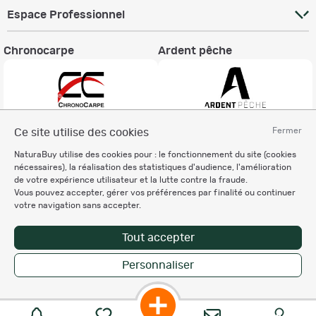
Espace Professionnel
Chronocarpe
Ardent pêche
Fermer
Ce site utilise des cookies
Informations légales
NaturaBuy utilise des cookies pour : le fonctionnement du site (cookies
Charte éthique
nécessaires), la réalisation des statistiques d'audience, l'amélioration
Mentions légales
de votre expérience utilisateur et la lutte contre la fraude.
Vous pouvez accepter, gérer vos préférences par finalité ou continuer
Règlement & Conditions d'utilisation
votre navigation sans accepter.
Politique de protection
des données personnelles
Tout accepter
Personnalisation des cookies
Personnaliser
Copyright © 2007-2026 NaturaBuy. Tous droits réservés. N°CNIL: 1239459.
Les marques commerciales mentionnées appartiennent à leurs propriétaires
respectifs in 0.045 s
Suggestions de recherche