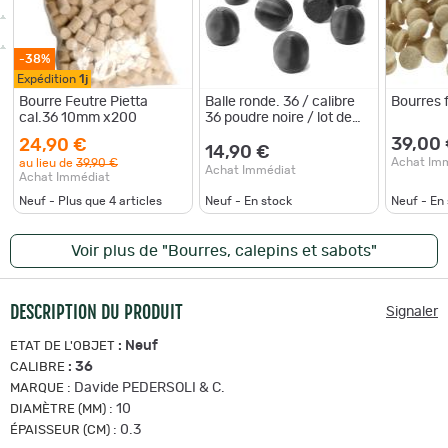
-38%
Expédition
1j
Bourre Feutre Pietta
Balle ronde. 36 / calibre
Bourres 
cal.36 10mm x200
36 poudre noire / lot de
100 balles rondes
39,00
24,90 €
14,90 €
Achat Im
au lieu de
39,90 €
Achat Immédiat
Achat Immédiat
Neuf - Plus que
4
articles
Neuf - En stock
Neuf - En
Voir plus de "Bourres, calepins et sabots"
DESCRIPTION DU PRODUIT
Signaler
:
Neuf
ETAT DE L'OBJET
:
36
CALIBRE
:
Davide PEDERSOLI & C.
MARQUE
:
10
DIAMÈTRE (MM)
:
0.3
ÉPAISSEUR (CM)