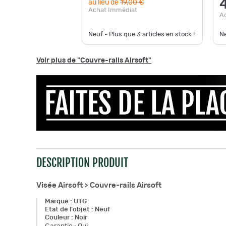
au lieu de
19,00 €
Achat Immédiat
A
Neuf - Plus que
3
articles en stock !
N
Voir plus de "Couvre-rails Airsoft"
DESCRIPTION PRODUIT
Visée Airsoft >
Couvre-rails Airsoft
Marque
:
UTG
Etat de l'objet
:
Neuf
Couleur
:
Noir