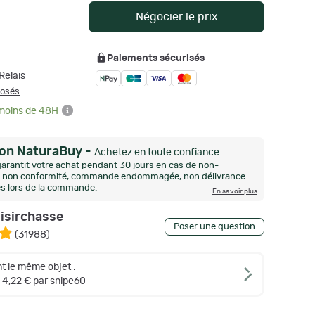
Négocier le prix
Paiements sécurisés
Relais
posés
 moins de 48H
ion NaturaBuy
-
Achetez en toute confiance
arantit votre achat pendant 30 jours en cas de non-
n, non conformité, commande endommagée, non délivrance.
és lors de la commande.
En savoir plus
oisirchasse
Poser une question
(
31988
)
t le même objet :
 4,22 € par snipe60