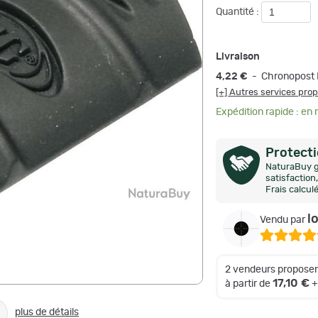
Quantité :
Livraison
4,22 €
- Chronopost 
[+] Autres services pro
Expédition rapide : en
Protect
NaturaBuy g
satisfactio
Frais calcul
l
Vendu par
2 vendeurs proposen
17,10 €
à partir de
+
plus de détails