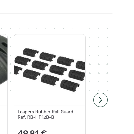
Leapers Rubber Rail Guard -
Cache Ra
Ref: RB-HP12B-B
20,2