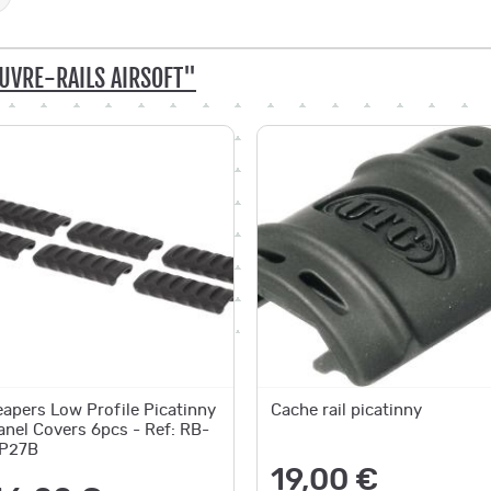
UVRE-RAILS AIRSOFT"
eapers Low Profile Picatinny
Cache rail picatinny
anel Covers 6pcs - Ref: RB-
P27B
19,00 €