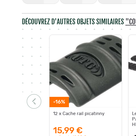
DÉCOUVREZ D'AUTRES OBJETS SIMILAIRES
"CO
-16%
12 x Cache rail picatinny
L
P
H
15,99 €