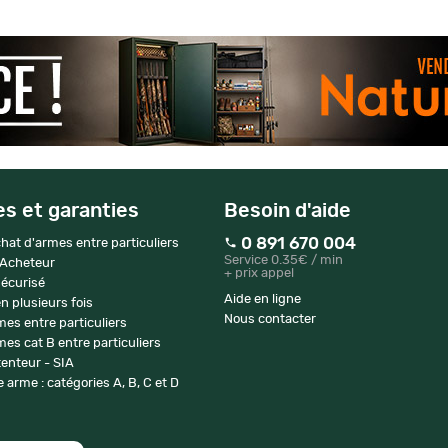
es et garanties
Besoin d'aide
0 891 670 004
hat d'armes entre particuliers
Service 0.35€ / min
 Acheteur
+ prix appel
écurisé
Aide en ligne
n plusieurs fois
Nous contacter
mes entre particuliers
es cat B entre particuliers
enteur - SIA
 arme : catégories A, B, C et D