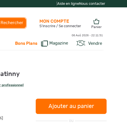
|
Aide en ligne
Nous contacter
MON COMPTE
Rechercher
S'inscrire / Se connecter
Panier
06 Aoû 2026 -
22:11:52
Magazine
Vendre
Bons Plans
catinny
 professionnel
Ajouter au panier
%]
ou