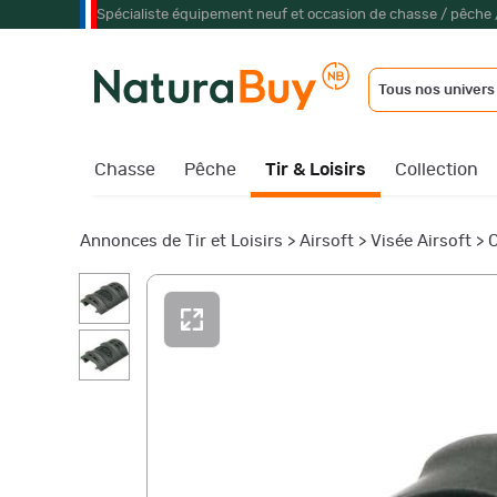
Spécialiste équipement neuf et occasion de chasse / pêche 
Tous nos univers
Chasse
Pêche
Tir & Loisirs
Collection
Annonces de Tir et Loisirs
>
Airsoft
>
Visée Airsoft
>
C