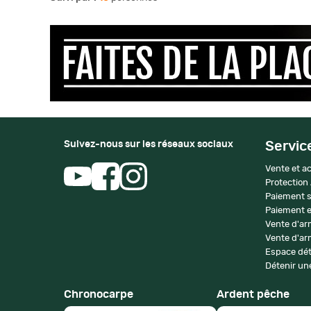
Suivez-nous sur les réseaux sociaux
Servic
Vente et ac
Protection
Paiement s
Paiement e
Vente d'ar
Vente d'arm
Espace dét
Détenir une
Chronocarpe
Ardent pêche