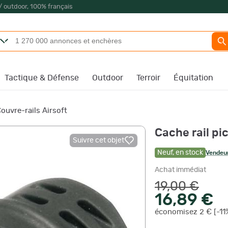
/ outdoor, 100% français
Tactique & Défense
Outdoor
Terroir
Équitation
ouvre-rails Airsoft
Cache rail pi
Suivre cet objet
Neuf
,
en stock
Vendeur
Achat immédiat
19,00 €
16,89 €
économisez 2 € [-11