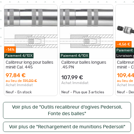
-4,56 €
-14%
Paiement
Paiement 4/10X
Paiement 4/10X
Livraison
Calibreur long pour balles
Calibreur balles longues
Calibreur
minié Cal. 445
.45 PN
minié - C
97,84 €
109,4
107,99 €
au lieu de
114,00 €
au lieu de
Achat Immédiat
Achat Immédiat
Achat Im
Neuf - En stock
Neuf - Plus que
3
articles
Neuf - De
Voir plus de "Outils recalibreur d'ogives Pedersoli,
Fonte des balles"
Voir plus de "Rechargement de munitions Pedersoli"