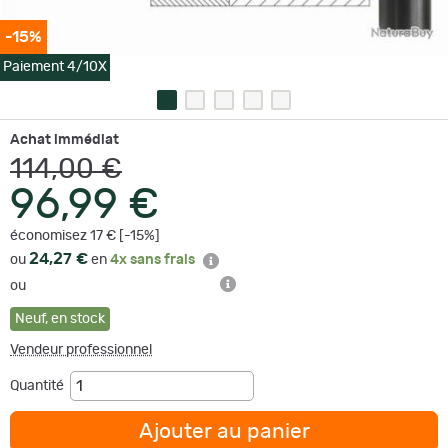
-15%
Paiement 4/10X
Achat immédiat
114,00 €
96,99 €
économisez 17 € [-15%]
24,27 €
ou
en
4x sans frais
ou
Neuf
,
en stock
Vendeur professionnel
Quantité
Ajouter au panier