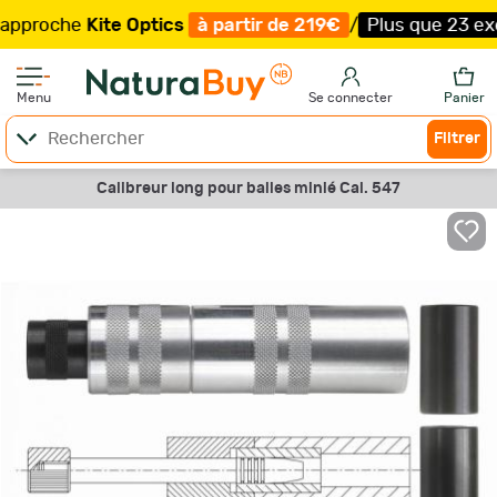
roche
Kite Optics
à partir de 219€
/
Plus que 23 exempla
Menu
Se connecter
Panier
Filtrer
Calibreur long pour balles minié Cal. 547