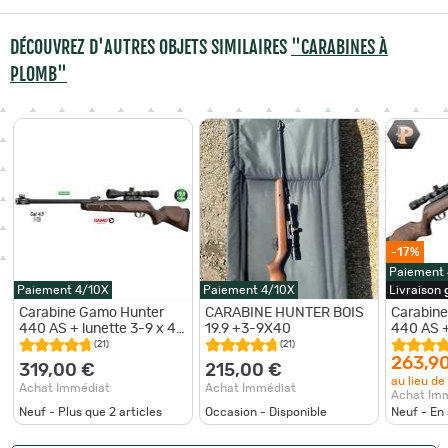
DÉCOUVREZ D'AUTRES OBJETS SIMILAIRES
"CARABINES À
PLOMB"
-17%
Paiement
Paiement 4/10X
Paiement 4/10X
Livraison
Carabine Gamo Hunter
CARABINE HUNTER BOIS
Carabin
440 AS + lunette 3-9 x 40
19.9 +3-9X40
440 AS +
- Cal 4.5
WR + pl
(21)
(21)
263,9
319,00 €
215,00 €
au lieu de
Achat Immédiat
Achat Immédiat
Achat Im
Neuf - Plus que
2
articles
Occasion - Disponible
Neuf - En