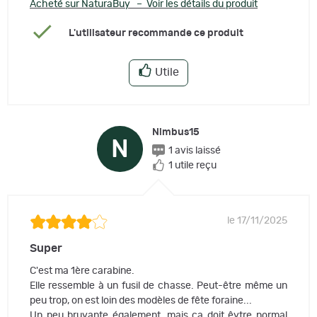
Acheté sur NaturaBuy – Voir les détails du produit
L'utilisateur recommande ce produit
Utile
Nimbus15
N
1 avis laissé
1 utile reçu
le 17/11/2025
Super
C'est ma 1ère carabine.
Elle ressemble à un fusil de chasse. Peut-être même un
peu trop, on est loin des modèles de fête foraine...
Un peu bruyante également, mais ça doit êytre normal