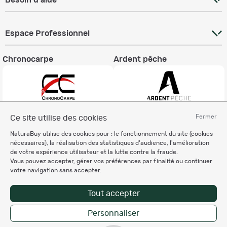
Besoin d'aide
Espace Professionnel
Chronocarpe
Ardent pêche
Fermer
Ce site utilise des cookies
Informations légales
NaturaBuy utilise des cookies pour : le fonctionnement du site (cookies
Charte éthique
nécessaires), la réalisation des statistiques d'audience, l'amélioration
Mentions légales
de votre expérience utilisateur et la lutte contre la fraude.
Vous pouvez accepter, gérer vos préférences par finalité ou continuer
Règlement & Conditions d'utilisation
votre navigation sans accepter.
Politique de protection
des données personnelles
Tout accepter
Personnalisation des cookies
Personnaliser
Copyright © 2007-2026 NaturaBuy. Tous droits réservés. N°CNIL: 1239459.