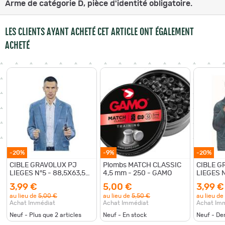
Arme de catégorie D, pièce d'identité obligatoire.
LES CLIENTS AYANT ACHETÉ CET ARTICLE ONT ÉGALEMENT
ACHETÉ
-20%
-9%
-20%
CIBLE GRAVOLUX PJ
Plombs MATCH CLASSIC
CIBLE G
LIEGES N°5 - 88,5X63,5
4,5 mm - 250 - GAMO
LIEGES N
CM - PAPIER - L'UNITE
CM - PAP
3,99 €
5,00 €
3,99 €
au lieu de
5,00 €
au lieu de
5,50 €
au lieu de
Achat Immédiat
Achat Immédiat
Achat Im
Neuf - Plus que
2
articles
Neuf - En stock
Neuf - De