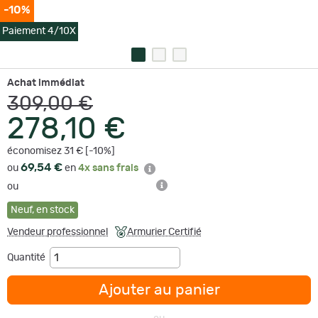
-10%
Paiement 4/10X
Achat immédiat
309,00 €
278,10 €
économisez 31 € [-10%]
69,54 €
ou
en
4x sans frais
ou
Neuf
,
en stock
Vendeur professionnel
Armurier Certifié
Quantité
Ajouter au panier