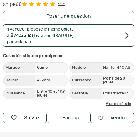
snipe60
(62831)
Poser une question
1 vendeur propose le même objet :
274,55 €
à
(Livraison GRATUITE)
par wokman
Caractéristiques principales
Marque
Gamo
Modèle
Hunter 440 AS
Moins de 20
Calibre
4.5mm
Puissance
joules
Entre 10 et 19.9
Puissance
Garantie
Constructeur
joules
Plus de détails
Suivre
Partager
Vendre