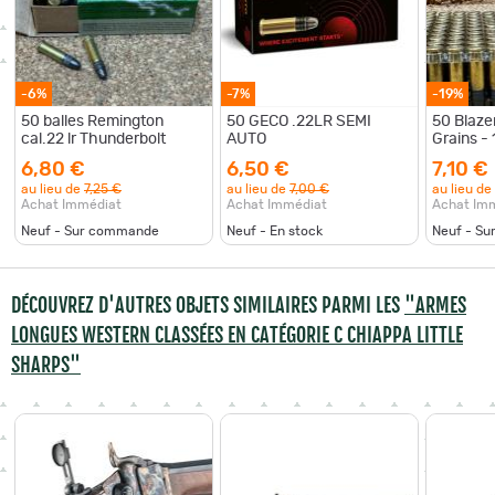
-6%
-7%
-19%
50 balles Remington
50 GECO .22LR SEMI
50 Blaze
cal.22 lr Thunderbolt
AUTO
Grains - 
Stock
6,80 €
6,50 €
7,10 €
au lieu de
7,25 €
au lieu de
7,00 €
au lieu de
Achat Immédiat
Achat Immédiat
Achat Im
Neuf - Sur commande
Neuf - En stock
Neuf - S
DÉCOUVREZ D'AUTRES OBJETS SIMILAIRES PARMI LES
"ARMES
LONGUES WESTERN CLASSÉES EN CATÉGORIE C CHIAPPA LITTLE
SHARPS"