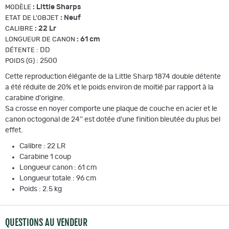
:
Little Sharps
MODÈLE
:
Neuf
ETAT DE L'OBJET
:
22 Lr
CALIBRE
:
61 cm
LONGUEUR DE CANON
:
DD
DÉTENTE
:
2500
POIDS (G)
Cette reproduction élégante de la Little Sharp 1874 double détente
a été réduite de 20% et le poids environ de moitié par rapport à la
carabine d'origine.
Sa crosse en noyer comporte une plaque de couche en acier et le
canon octogonal de 24'' est dotée d'une finition bleutée du plus bel
effet.
Calibre : 22 LR
Carabine 1 coup
Longueur canon : 61 cm
Longueur totale : 96 cm
Poids : 2.5 kg
QUESTIONS AU VENDEUR