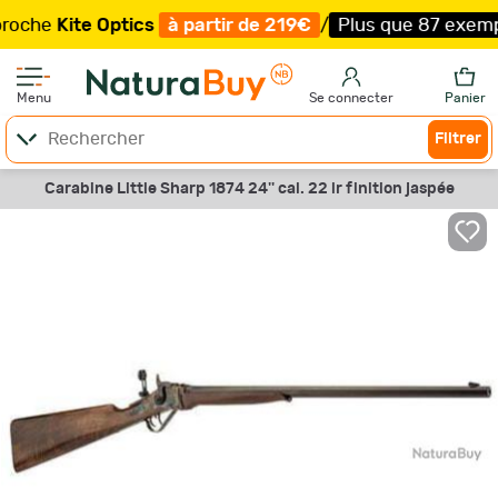
e
Kite Optics
à partir de 219€
/
Plus que 87 exemplaires
Menu
Se connecter
Panier
Filtrer
Carabine Little Sharp 1874 24'' cal. 22 lr finition jaspée