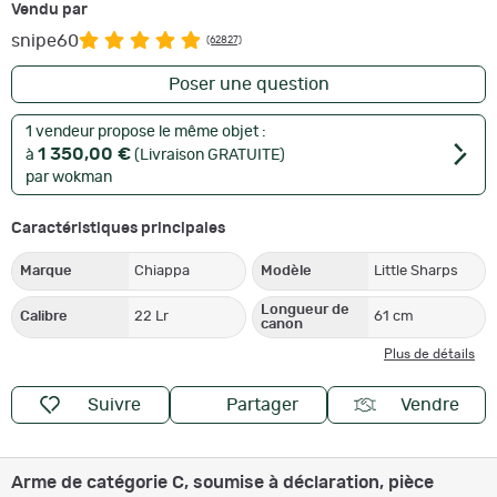
Vendu par
snipe60
(62827)
Poser une question
1 vendeur propose le même objet :
1 350,00 €
à
(Livraison GRATUITE)
par wokman
Caractéristiques principales
Marque
Chiappa
Modèle
Little Sharps
Longueur de
Calibre
22 Lr
61 cm
canon
Plus de détails
Suivre
Partager
Vendre
Arme de catégorie C, soumise à déclaration, pièce