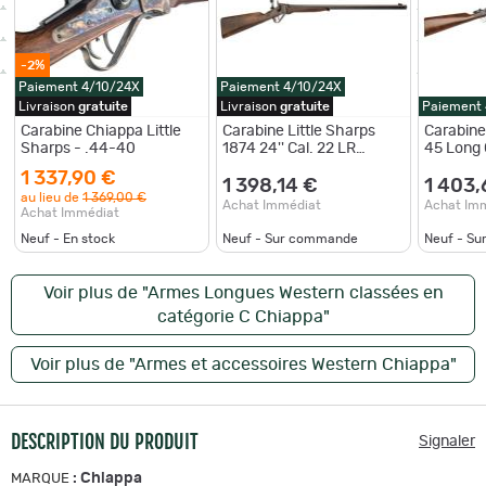
-2%
Paiement 4/10/24X
Paiement 4/10/24X
Livraison
gratuite
Livraison
gratuite
Paiement
Carabine Chiappa Little
Carabine Little Sharps
Carabine 
Sharps - .44-40
1874 24'' Cal. 22 LR
45 Long 
Finition jaspée
1 337,90 €
1 398,14 €
1 403,
au lieu de
1 369,00 €
Achat Immédiat
Achat Im
Achat Immédiat
Neuf - En stock
Neuf - Sur commande
Neuf - S
Voir plus de "Armes Longues Western classées en
catégorie C Chiappa"
Voir plus de "Armes et accessoires Western Chiappa"
DESCRIPTION DU PRODUIT
Signaler
:
Chiappa
MARQUE