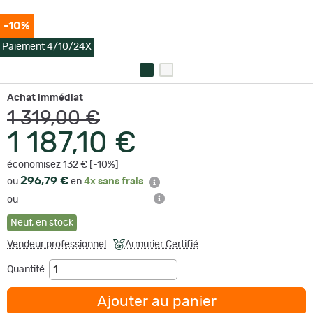
-10%
Paiement 4/10/24X
Achat immédiat
1 319,00 €
1 187,10 €
économisez 132 € [-10%]
296,79 €
ou
en
4x sans frais
ou
Neuf
,
en stock
Vendeur professionnel
Armurier Certifié
Quantité
Ajouter au panier