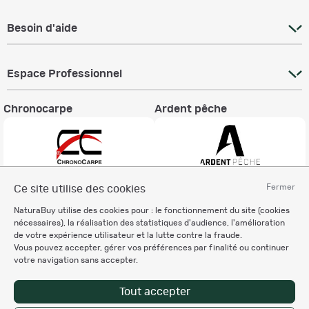
Besoin d'aide
Espace Professionnel
Chronocarpe
Ardent pêche
Fermer
Ce site utilise des cookies
Informations légales
NaturaBuy utilise des cookies pour : le fonctionnement du site (cookies
Charte éthique
nécessaires), la réalisation des statistiques d'audience, l'amélioration
Mentions légales
de votre expérience utilisateur et la lutte contre la fraude.
Vous pouvez accepter, gérer vos préférences par finalité ou continuer
Règlement & Conditions d'utilisation
votre navigation sans accepter.
Politique de protection
des données personnelles
Tout accepter
Personnalisation des cookies