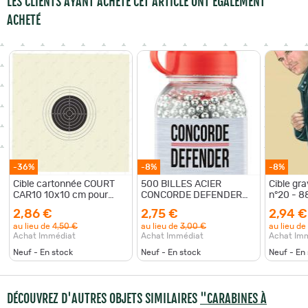
LES CLIENTS AYANT ACHETÉ CET ARTICLE ONT ÉGALEMENT
ACHETÉ
-36%
-8%
-8%
Cible cartonnée COURT
500 BILLES ACIER
Cible gra
CAR10 10x10 cm pour
CONCORDE DEFENDER
n°20 - 8
carabines
CAL. 4,5 MM
papier - 
2,86 €
2,75 €
2,94 €
au lieu de
4,50 €
au lieu de
3,00 €
au lieu de
Achat Immédiat
Achat Immédiat
Achat Im
Neuf - En stock
Neuf - En stock
Neuf - En
DÉCOUVREZ D'AUTRES OBJETS SIMILAIRES
"CARABINES À