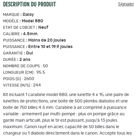
DESCRIPTION DU PRODUIT
Signaler
:
Daisy
MARQUE
:
Model 880
MODÈLE
:
Neuf
ETAT DE L'OBJET
:
4.5mm
CALIBRE
:
Moins de 20 joules
PUISSANCE
:
Entre 10 et 19.9 joules
PUISSANCE
:
Oui
GARANTIE
:
2 ans
DURÉE
:
50
NOMBRE DE COUPS
:
95.5
LONGUEUR (CM)
:
2600
POIDS (G)
:
244
VITESSE (M/S)
Kit incluant 1 carabine model 880, une lunette 4 x 15, une paire de
lunettes de protections, une boite de 500 plombs diabolos et une
boite de 750 billes 4.5 mm. Carabine à air comprimé à puissance
variable : armement par multi-pompe : plus on pompe grâce au
garde main articulé, plus le tir est puissant, jusqu'à 13 joules
maximum. Canon rayé en acier, capacité de 50 billes dans le
chargeur ou 1 diabolo directement dans le canon. Accepte tous les