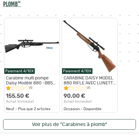
PLOMB"
Paiement 4/10X
Paiement 4/10X
Carabine multi pompe
CARABINE DAISY MODEL
Daisy Modèle 880 -BBS
880 RIFLE AVEC LUNETTE
ET Diabolo Cal 4.5 /13
DE VISÉE RTI 3-7 X 20 MM
(1)
(1)
Joules
155,50 €
90,00 €
Achat Immédiat
Achat Immédiat
Neuf - Plus que
2
articles
Occasion - Disponible
Voir plus de "Carabines à plomb"