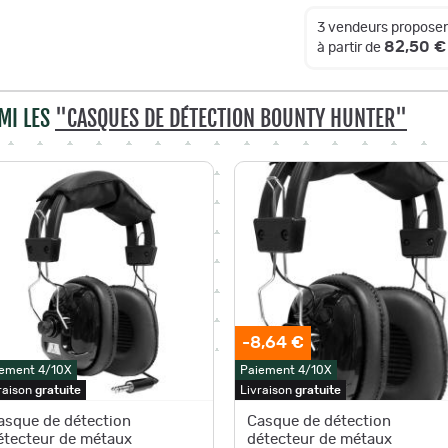
3 vendeurs proposen
82,50 €
à partir de
MI LES
"CASQUES DE DÉTECTION BOUNTY HUNTER"
-8,64 €
ement 4/10X
Paiement 4/10X
raison
gratuite
Livraison
gratuite
asque de détection
Casque de détection
étecteur de métaux
détecteur de métaux