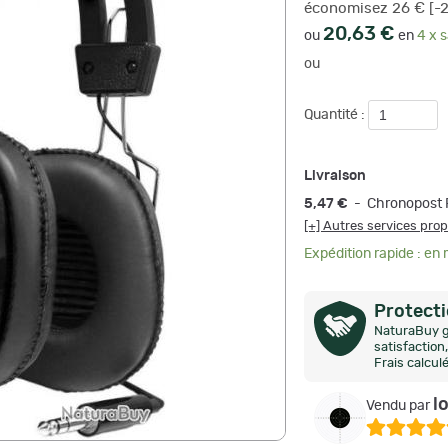
économisez 26 € [-
20,63 €
ou
en
4 x s
ou
Quantité :
Livraison
5,47 €
- Chronopost R
[+] Autres services pro
Expédition rapide : en
Protect
NaturaBuy g
satisfactio
Frais calcul
l
Vendu par