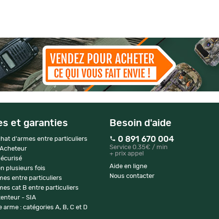
es et garanties
Besoin d'aide
0 891 670 004
hat d'armes entre particuliers
Service 0.35€ / min
 Acheteur
+ prix appel
écurisé
Aide en ligne
n plusieurs fois
Nous contacter
mes entre particuliers
es cat B entre particuliers
enteur - SIA
 arme : catégories A, B, C et D