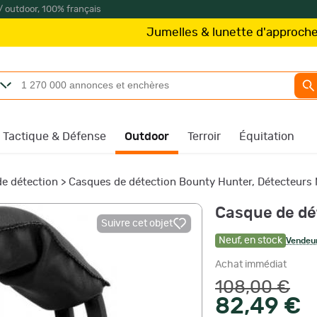
/ outdoor, 100% français
Jumelles & lunette d'approche
Kite Opti
Tactique & Défense
Outdoor
Terroir
Équitation
e détection
>
Casques de détection Bounty Hunter, Détecteurs
Casque de dé
Suivre cet objet
Neuf
,
en stock
Vendeur
Achat immédiat
108,00 €
82,49 €