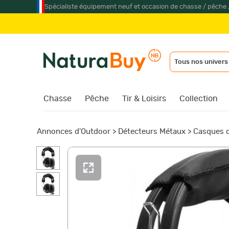
Spécialiste équipement neuf et occasion de chasse / pêche 
Tous nos univers
Chasse
Pêche
Tir & Loisirs
Collection
Annonces d'Outdoor
>
Détecteurs Métaux
>
Casques d