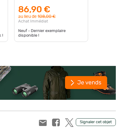
de détec
86,90 €
108
au lieu de
108,00 €
Achat Immédiat
Achat Im
Neuf - Dernier exemplaire
 !
disponible !
Neuf - D
Signaler cet objet