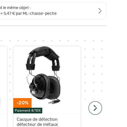
t le même objet :
+ 5,47 € par ML-chasse-peche
-20%
Paiement 4/10X
Paiement 4
Casque de détection
Casque 
détecteur de métaux
détecte