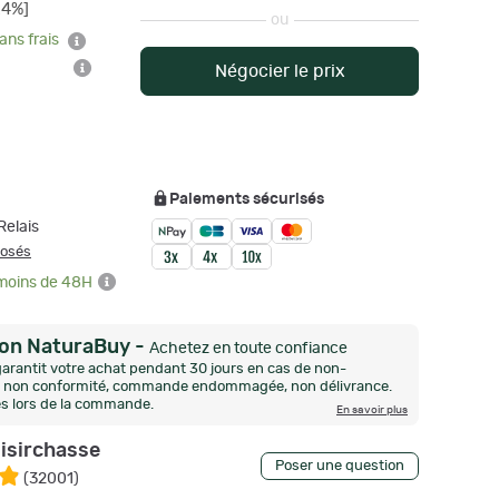
24%]
ou
ans frais
Négocier le prix
Paiements sécurisés
elais
posés
 moins de 48H
ion NaturaBuy
-
Achetez en toute confiance
arantit votre achat pendant 30 jours en cas de non-
n, non conformité, commande endommagée, non délivrance.
és lors de la commande.
En savoir plus
oisirchasse
Poser une question
(
32001
)