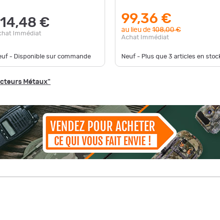
99,36 €
114,48 €
au lieu de
108,00 €
chat Immédiat
Achat Immédiat
euf - Disponible sur commande
Neuf - Plus que
3
articles en stock
ecteurs Métaux"