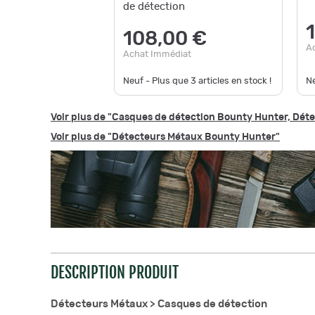
de détection
108,00 €
A
Achat Immédiat
Neuf - Plus que
3
articles en stock !
N
Voir plus de "Casques de détection Bounty Hunter, Dét
Voir plus de "Détecteurs Métaux Bounty Hunter"
DESCRIPTION PRODUIT
Détecteurs Métaux >
Casques de détection