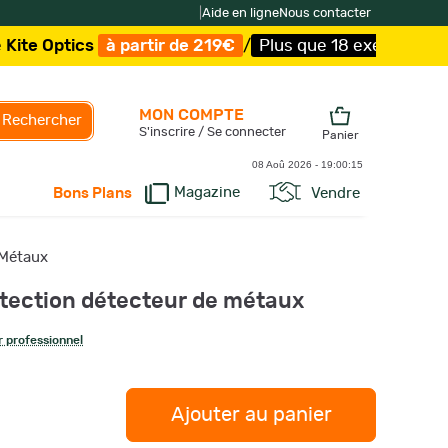
|
Aide en ligne
Nous contacter
cs
à partir de 219€
/
Plus que 18 exemplaires !
/
Livrais
MON COMPTE
Rechercher
S'inscrire / Se connecter
Panier
08 Aoû 2026 -
19:00:16
Magazine
Vendre
Bons Plans
 Métaux
tection détecteur de métaux
 professionnel
Ajouter au panier