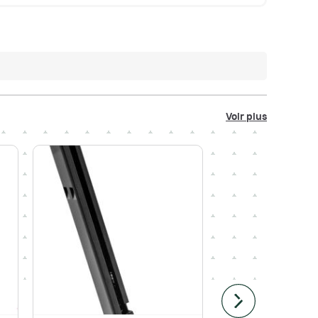
Voir plus
-13%
Paiement 4