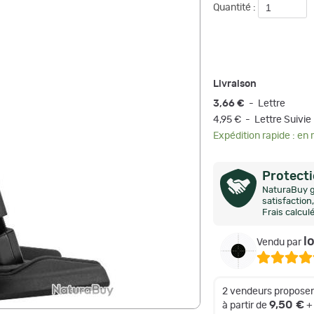
Quantité :
Livraison
3,66 €
- Lettre
4,95 € - Lettre Suivie
Expédition rapide : en
Protect
NaturaBuy g
satisfactio
Frais calcul
l
Vendu par
2 vendeurs proposen
9,50 €
à partir de
+ 