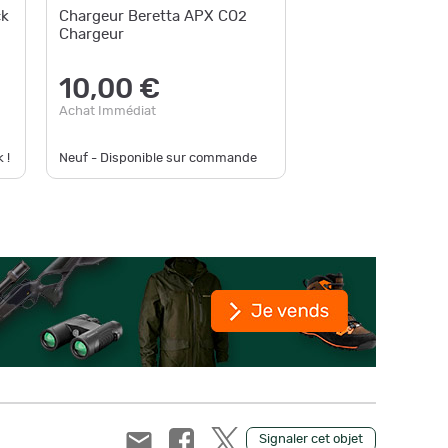
ck
Chargeur Beretta APX CO2
CHARGE
Chargeur
FM BBS 
"UMARE
71,9
10,00 €
au lieu d
Achat Immédiat
Achat Im
Neuf - De
 !
Neuf - Disponible sur commande
disponible
Signaler cet objet