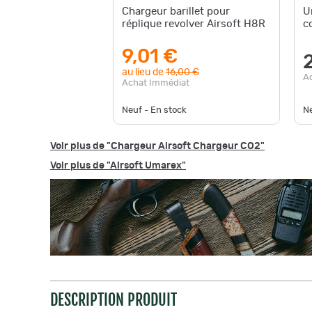
Chargeur barillet pour
U
réplique revolver Airsoft H8R
c
9,01 €
au lieu de
16,00 €
A
Achat Immédiat
Neuf - En stock
Ne
Voir plus de "Chargeur Airsoft Chargeur CO2"
Voir plus de "Airsoft Umarex"
DESCRIPTION PRODUIT