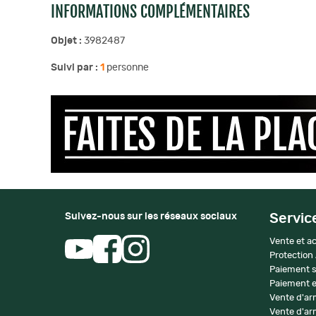
INFORMATIONS COMPLÉMENTAIRES
Objet :
3982487
Suivi par :
1
personne
Suivez-nous sur les réseaux sociaux
Servic
Vente et ac
Protection
Paiement s
Paiement e
Vente d'ar
Vente d'arm