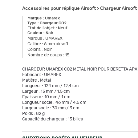
Accessoires pour réplique Airsoft >
Chargeur Airsoft
Marque
:
Umarex
Type
:
Chargeur CO2
Etat de l'objet
:
Neuf
Couleur
:
Noir
Marque
:
UMAREX
Calibre
:
6 mm airsoft
Coloris
:
Noir
Nombre de coups
:
15
CHARGEUR UMAREX CO2 METAL NOIR POUR BERETTA APX 
Fabricant : UMAREX
Matière : Métal
Longueur : 124 mm / 12,4 cm
Largeur : 15 mm / 1,5 cm
Epaisseur : 10 mm / 1 cm
Longueur socle : 46 mm / 4,6 cm
Largeur socle : 30 mm / 3 cm
Poids : 82 g
Capacité du chargeur : 15 billes