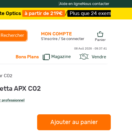
|
Aide en ligne
Nous contacter
à partir de 219€
/
Plus que 24 exemplaires !
/
Livraison 
MON COMPTE
Rechercher
S'inscrire / Se connecter
Panier
08 Aoû 2026 -
09:37:42
Magazine
Vendre
Bons Plans
ur CO2
etta APX CO2
 professionnel
Ajouter au panier