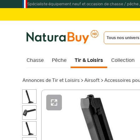
Spécialiste équipement neuf et occasion de chasse / pêche 
Tous nos univers
Chasse
Pêche
Tir & Loisirs
Collection
Annonces de Tir et Loisirs
>
Airsoft
>
Accessoires pou