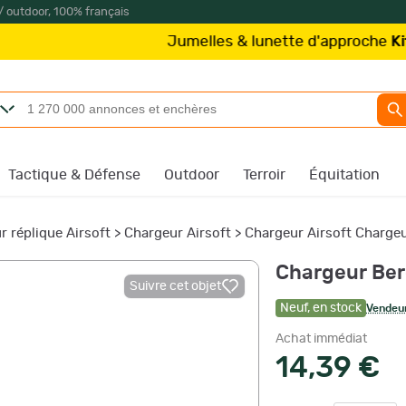
/ outdoor, 100% français
Jumelles & lunette d'approche
Kite Optics
Tactique & Défense
Outdoor
Terroir
Équitation
r réplique Airsoft
>
Chargeur Airsoft
>
Chargeur Airsoft Charge
Chargeur Ber
Suivre cet objet
Neuf
,
en stock
Vendeur
Achat immédiat
14,39 €