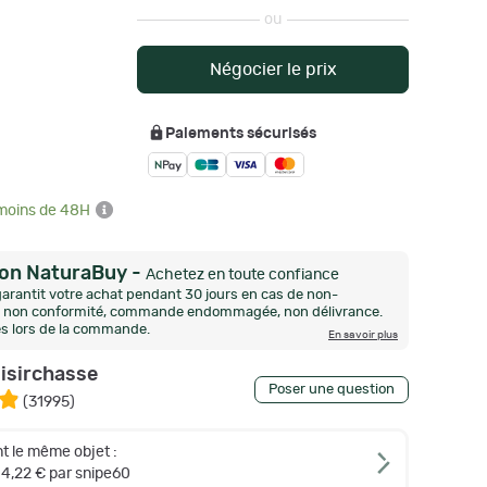
ou
Négocier le prix
Paiements sécurisés
 moins de 48H
ion NaturaBuy
-
Achetez en toute confiance
arantit votre achat pendant 30 jours en cas de non-
n, non conformité, commande endommagée, non délivrance.
és lors de la commande.
En savoir plus
oisirchasse
Poser une question
(
31995
)
t le même objet :
4,22 € par snipe60