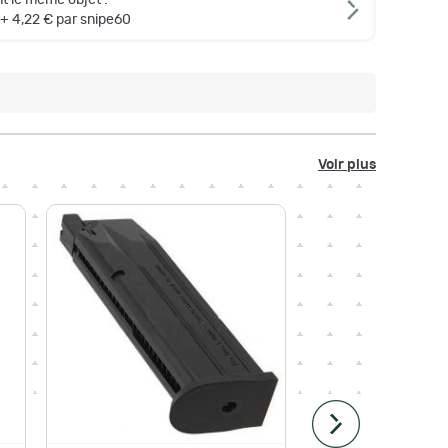
t le même objet :
+ 4,22 € par snipe60
Voir plus