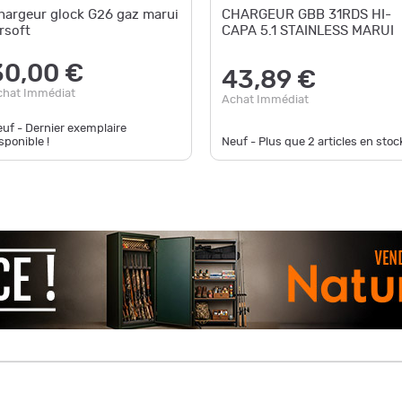
hargeur glock G26 gaz marui
CHARGEUR GBB 31RDS HI-
irsoft
CAPA 5.1 STAINLESS MARUI
30,00 €
43,89 €
chat Immédiat
Achat Immédiat
uf - Dernier exemplaire
sponible !
Neuf - Plus que
2
articles en stock