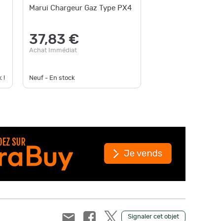
Marui Chargeur Gaz Type PX4
Chargeu
92/M9
37,83 €
20,
Achat Immédiat
Achat Im
 !
Neuf - En stock
Occasion -
Signaler cet objet