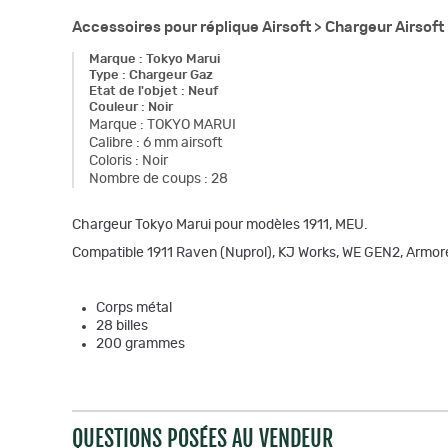
Accessoires pour réplique Airsoft >
Chargeur Airsoft
Marque
:
Tokyo Marui
Type
:
Chargeur Gaz
Etat de l'objet
:
Neuf
Couleur
:
Noir
Marque
:
TOKYO MARUI
Calibre
:
6 mm airsoft
Coloris
:
Noir
Nombre de coups
:
28
Chargeur Tokyo Marui pour modèles 1911, MEU.
Compatible 1911 Raven (Nuprol), KJ Works, WE GEN2, Armorer
Corps métal
28 billes
200 grammes
QUESTIONS POSÉES AU VENDEUR