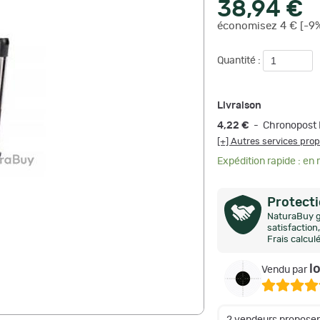
38,94 €
économisez 4 € [-9
Quantité :
Livraison
4,22 €
- Chronopost 
[+] Autres services pro
Expédition rapide : en
Protect
NaturaBuy g
satisfactio
Frais calcul
l
Vendu par