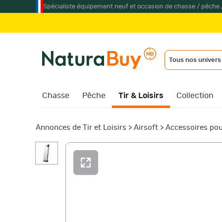
Spécialiste équipement neuf et occasion de chasse / pêche 
Tous nos univers
Chasse
Pêche
Tir & Loisirs
Collection
Annonces de Tir et Loisirs
>
Airsoft
>
Accessoires pou