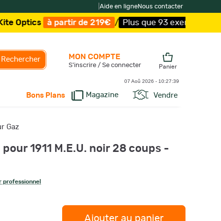
|
Aide en ligne
Nous contacter
s
à partir de 219€
/
Plus que 93 exemplaires !
/
Livraiso
MON COMPTE
Rechercher
S'inscrire / Se connecter
Panier
07 Aoû 2026 -
10:27:40
Magazine
Vendre
Bons Plans
ur Gaz
pour 1911 M.E.U. noir 28 coups -
 professionnel
Ajouter au panier