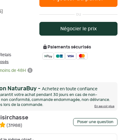
%]
ou
Négocier le prix
Paiements sécurisés
Relais
posés
 moins de 48H
ion NaturaBuy
-
Achetez en toute confiance
arantit votre achat pendant 30 jours en cas de non-
n, non conformité, commande endommagée, non délivrance.
és lors de la commande.
En savoir plus
oisirchasse
Poser une question
(
31988
)