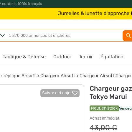
/ outdoor, 100% français
Jumelles & lunette d'approche
Kite Optic
Tactique & Défense
Outdoor
Terroir
Équitation
r réplique Airsoft
>
Chargeur Airsoft
>
Chargeur Airsoft Charge
Chargeur gaz 
Suivre cet objet
Tokyo Marui
Neuf
,
en stock
Vendeur
Achat immédiat
43,00 €