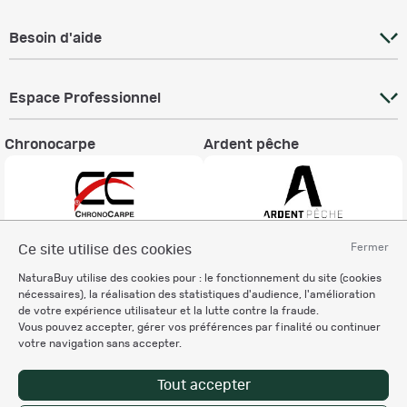
Besoin d'aide
Espace Professionnel
Chronocarpe
Ardent pêche
Fermer
Ce site utilise des cookies
Informations légales
NaturaBuy utilise des cookies pour : le fonctionnement du site (cookies
Charte éthique
nécessaires), la réalisation des statistiques d'audience, l'amélioration
Mentions légales
de votre expérience utilisateur et la lutte contre la fraude.
Vous pouvez accepter, gérer vos préférences par finalité ou continuer
Règlement & Conditions d'utilisation
votre navigation sans accepter.
Politique de protection
des données personnelles
Tout accepter
Personnalisation des cookies