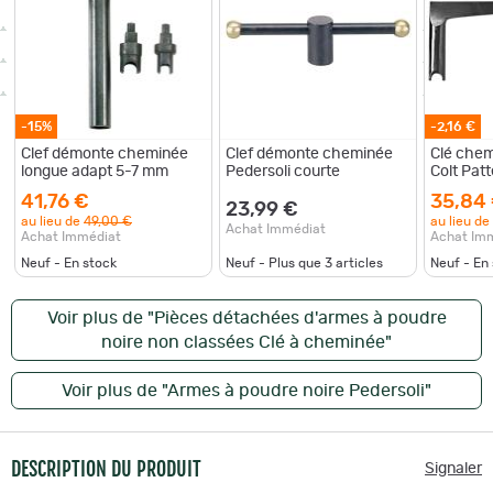
-15%
-2,16 €
Clef démonte cheminée
Clef démonte cheminée
Clé chem
longue adapt 5-7 mm
Pedersoli courte
Colt Pat
Davide P
41,76 €
35,84
23,99 €
au lieu de
49,00 €
au lieu de
Achat Immédiat
Achat Immédiat
Achat Im
Neuf - En stock
Neuf - Plus que
3
articles
Neuf - En
Voir plus de "Pièces détachées d'armes à poudre
noire non classées Clé à cheminée"
Voir plus de "Armes à poudre noire Pedersoli"
DESCRIPTION DU PRODUIT
Signaler