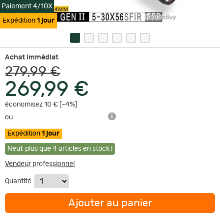
Paiement 4/10X
Expédition
1 jour
Achat immédiat
279,99 €
269,99 €
économisez 10 € [-4%]
ou
Expédition
1 jour
Neuf
,
plus que
4
articles en stock !
Vendeur professionnel
Quantité
Ajouter au panier