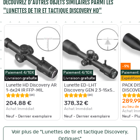
DÉCOUVREZ D'AUTRES OBJETS SIMILAIRES PARMI LES
"LUNETTES DE TIR ET TACTIQUE DISCOVERY HD"
-9%
Paiement 4/10X
Paiement 4/10X
Paiement
Livraison
gratuite
Livraison
gratuite
Expéditio
Lunette HD Discovery AR
Lunette ED-LHT
PACK D
1-6x24 IR FFP-MIL
Discovery GEN 2 3-15x50
DISCOVE
SFIR FFP-MRAD
30X56 S
(64)
(64)
COLLIER
289,9
204,88 €
378,32 €
INCLUS
au lieu de
Achat Immédiat
Achat Immédiat
Achat Im
Neuf - Dernier exemplaire
Neuf - Dernier exemplaire
Neuf - Pl
Voir plus de "Lunettes de tir et tactique Discovery,
Optiques"