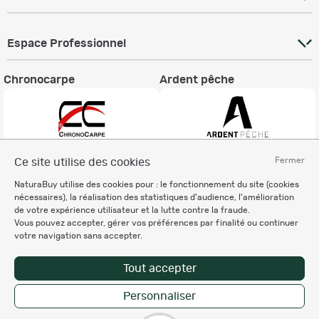
Espace Professionnel
Chronocarpe
Ardent pêche
Fermer
Ce site utilise des cookies
Informations légales
NaturaBuy utilise des cookies pour : le fonctionnement du site (cookies
Charte éthique
nécessaires), la réalisation des statistiques d'audience, l'amélioration
Mentions légales
de votre expérience utilisateur et la lutte contre la fraude.
Vous pouvez accepter, gérer vos préférences par finalité ou continuer
Règlement & Conditions d'utilisation
votre navigation sans accepter.
Politique de protection
des données personnelles
Tout accepter
Personnalisation des cookies
Personnaliser
Copyright © 2007-2026 NaturaBuy. Tous droits réservés. N°CNIL: 1239459.