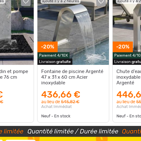
res
ajouté il y a 2 heures
ajouté il y a 
-20%
-20%
Paiement 4/10X
Paiement 4/10
Livraison
gratuite
Livraison
gratu
rdin et pompe
Fontaine de piscine Argenté
Chute d'eau
le 76 cm
47 x 31 x 60 cm Acier
inoxydable
inoxydable
Argenté
€
436,66 €
446,6
 €
au lieu de
545,82 €
au lieu de
55
Achat Immédiat
Achat Imméd
Neuf - En stock
Neuf - En st