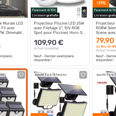
-11%
Paiement 4/10X
Paiement 4/10
Livraison
gratuite
Livraison
gratu
e Murale LED
Projecteur Piscine LED 25W
Projecteur
 Fil avec
avec Filetage 2", 12V RGB
RGBW Silen
7W, Dimmable
Spot pour Piscines Hors-Sol
Scene ave
ande et
Acier, Contrôle APP
Jeux de Lu
79,90
109,90 €
€
au lieu de
89
Achat Immédiat
Achat Imméd
emplaire
Neuf - Dernier exemplaire
Neuf - Derni
disponible !
disponible !
ures
ajouté il y a 16 heures
ajouté il y a 