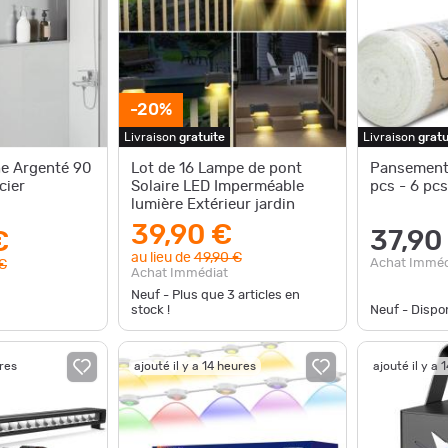
-20%
Livraison
gratuite
Livraison
gratu
e Argenté 90
Lot de 16 Lampe de pont
Pansement 
cier
Solaire LED Imperméable
pcs - 6 pcs
lumière Extérieur jardin
39,90 €
37,90
€
au lieu de
49,90 €
Achat Imméd
 €
Achat Immédiat
Neuf - Plus que
3
articles en
stock !
Neuf - Disp
ures
ajouté il y a 14 heures
ajouté il y a 