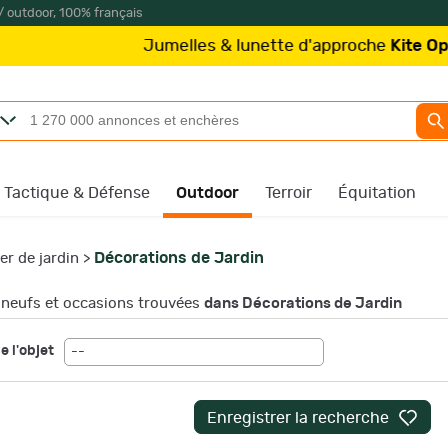
/ outdoor, 100% français
lles & lunette d'approche
Kite Optics
à partir de 219€
Tactique & Défense
Outdoor
Terroir
Équitation
Décorations de Jardin
er de jardin
>
neufs et occasions trouvées
dans Décorations de Jardin
e l'objet
--
Enregistrer la recherche