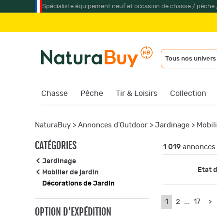
Spécialiste équipement neuf et occasion de chasse / pêche 
Jume
Tous nos univers
Chasse
Pêche
Tir & Loisirs
Collection
NaturaBuy
>
Annonces d'Outdoor
>
Jardinage
>
Mobili
CATÉGORIES
1 019
annonces 
Jardinage
Etat d
Mobilier de jardin
Décorations de Jardin
1
2
...
17
>
OPTION D'EXPÉDITION