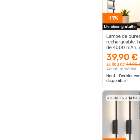
-11%
Livraison
gratuite
Lampe de bure
rechargeable, 
de 4000 mAh, i
variable, 5 mod
39,90 €
au lieu de
44,90 
Achat Immédiat
Neuf - Dernier ex
disponible !
ajouté il y a 14 he