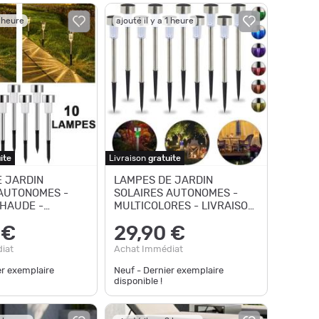
1 heure
ajouté il y a 1 heure
ite
Livraison
gratuite
 JARDIN
LAMPES DE JARDIN
AUTONOMES -
SOLAIRES AUTONOMES -
HAUDE -
MULTICOLORES - LIVRAISON
 GRATUITE
GRATUITE
 €
29,90 €
iat
Achat Immédiat
er exemplaire
Neuf - Dernier exemplaire
disponible !