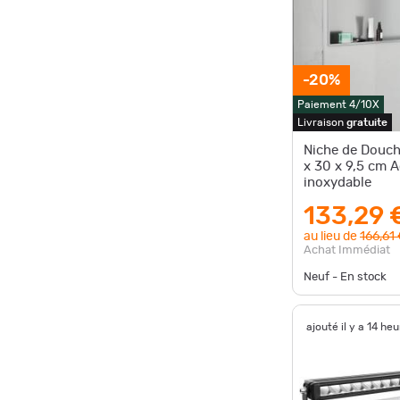
-20%
Paiement 4/10X
Livraison
gratuite
Niche de Douch
x 30 x 9,5 cm A
inoxydable
133,29 
au lieu de
166,61
Achat Immédiat
Neuf - En stock
ajouté il y a 14 he