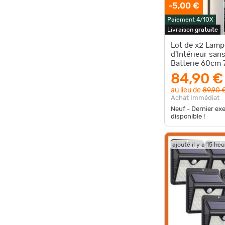
-5,00 €
Paiement 4/10X
Livraison
gratuite
Lot de x2 Lamp
d'Intérieur sans
Batterie 60cm 
avec Télécomm
84,90 €
au lieu de
89,90 
Achat Immédiat
Neuf - Dernier ex
disponible !
ajouté il y a 15 he