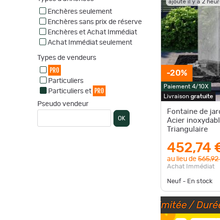
ajouté il y a 2 heu
Enchères seulement
Enchères sans prix de réserve
Enchères et Achat Immédiat
Achat Immédiat seulement
Types de vendeurs
PRO
-20%
Particuliers
Paiement 4/10X
PRO
Particuliers et
Livraison
gratuite
Pseudo vendeur
Fontaine de ja
OK
Acier inoxydab
Triangulaire
452,74 
au lieu de
565,92
Achat Immédiat
Neuf - En stock