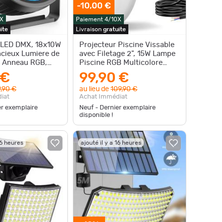
-10,00 €
X
Paiement 4/10X
ite
Livraison
gratuite
 LED DMX, 18x10W
Projecteur Piscine Vissable
cieux Lumiere de
avec Filetage 2", 15W Lampe
c Anneau RGB,
Piscine RGB Multicolore
miere Eclaira
600lm, Ø190mm, 12V A
 €
99,90 €
,90 €
au lieu de
109,90 €
iat
Achat Immédiat
er exemplaire
Neuf - Dernier exemplaire
disponible !
16 heures
ajouté il y a 16 heures