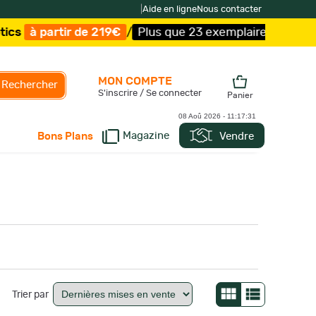
|
Aide en ligne
Nous contacter
/
Plus que 23 exemplaires !
/
Livraison offerte et expédi
MON COMPTE
Rechercher
S'inscrire / Se connecter
Panier
08 Aoû 2026 -
11:17:33
Magazine
Vendre
Bons Plans
Trier par