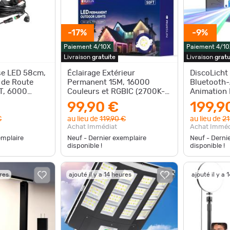
-17%
-9%
Paiement 4/10X
Paiement 4/10
Livraison
gratuite
Livraison
gratu
se LED 58cm,
Éclairage Extérieur
DiscoLicht
 de Route
Permanent 15M, 16000
Bluetooth-
T, 6000
Couleurs et RGBIC (2700K-
Animation 
es à Une
6500K), APP Intelligente et
avec Batte
99,90 €
199,9
Téléco
Anim
€
au lieu de
119,90 €
au lieu de
21
Achat Immédiat
Achat Imméd
emplaire
Neuf - Dernier exemplaire
Neuf - Derni
disponible !
disponible !
ures
ajouté il y a 14 heures
ajouté il y a 