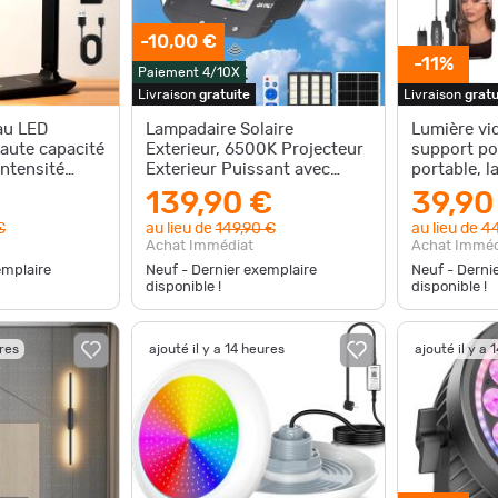
-10,00 €
-11%
Paiement 4/10X
Livraison
gratuite
Livraison
gratu
au LED
Lampadaire Solaire
Lumière vi
haute capacité
Exterieur, 6500K Projecteur
support po
ntensité
Exterieur Puissant avec
portable, 
es et 5 nivea
Télécommande, IP67
modes de c
139,90 €
39,90
Étanche Sp
€
au lieu de
149,90 €
au lieu de
44
Achat Immédiat
Achat Imméd
emplaire
Neuf - Dernier exemplaire
Neuf - Derni
disponible !
disponible !
ures
ajouté il y a 14 heures
ajouté il y a 