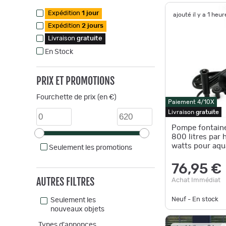
Expédition
1 jour
ajouté il y a 1 heur
Expédition
2 jours
Livraison
gratuite
En Stock
PRIX ET PROMOTIONS
Fourchette de prix (en €)
Paiement 4/10X
Livraison
gratuite
Pompe fontaine
800 litres par 
watts pour aqu
Seulement les promotions
16_0001769
76,95 €
AUTRES FILTRES
Achat Immédiat
Neuf - En stock
Seulement les
nouveaux objets
Types d'annonces