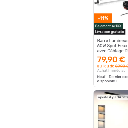
-11%
Paiement 4/10X
Livraison
gratuite
Barre Lumineu
60W Spot Feux
avec Câblage D
lumens étanch
79,90 €
rangée
au lieu de
89,90 
Achat Immédiat
Neuf - Dernier ex
disponible !
ajouté il y a 14 he