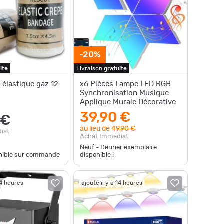
-20%
ite
Livraison
gratuite
élastique gaz 12
x6 Pièces Lampe LED RGB
Synchronisation Musique
Applique Murale Décorative
39,90 €
 €
au lieu de
49,90 €
iat
Achat Immédiat
Neuf - Dernier exemplaire
onible sur commande
disponible !
14 heures
ajouté il y a 14 heures