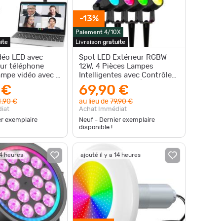
-13%
Paiement 4/10X
ite
Livraison
gratuite
déo LED avec
Spot LED Extérieur RGBW
ur téléphone
12W, 4 Pièces Lampes
lampe vidéo avec 3
Intelligentes avec Contrôle
ouleur et 5 niv
Vocal Alexa, 24V Étanche IP
 €
69,90 €
,90 €
au lieu de
79,90 €
iat
Achat Immédiat
er exemplaire
Neuf - Dernier exemplaire
disponible !
14 heures
ajouté il y a 14 heures