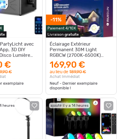
-11%
X
Paiement 4/10X
ite
Livraison
gratuite
 PartyLicht avec
Éclairage Extérieur
App, 3D DIY
Permanent 30M Light
Disco Lumière
RGBCW (2700K-6500K)
rie 5200 mA,
Guirlande Lumineuse
0 €
169,90 €
Intelligente pour le
9,90 €
au lieu de
189,90 €
iat
Achat Immédiat
er exemplaire
Neuf - Dernier exemplaire
disponible !
14 heures
ajouté il y a 14 heures