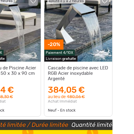
2 heures
ajouté il y a 2 heures
-20%
X
Paiement 4/10X
ite
Livraison
gratuite
 de Piscine Acier
Cascade de piscine avec LED
 50 x 30 x 90 cm
RGB Acier inoxydable
Argenté
4 €
384,05 €
8,30 €
au lieu de
480,06 €
iat
Achat Immédiat
ock
Neuf - En stock