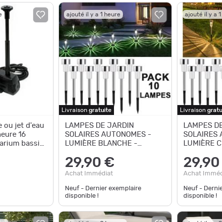
e
ajouté il y a 1 heure
ajouté il y a 
Livraison
gratuite
Livraison
gratu
 ou jet d'eau
LAMPES DE JARDIN
LAMPES DE
heure 16
SOLAIRES AUTONOMES -
SOLAIRES 
arium bassin
LUMIÈRE BLANCHE -
LUMIÈRE C
LIVRAISON GRATUITE
LIVRAISON
29,90 €
29,90
Achat Immédiat
Achat Imméd
Neuf - Dernier exemplaire
Neuf - Derni
disponible !
disponible !