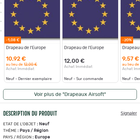
-1,08 €
-20%
Drapeau de l'Europe
Drapeau de l'Europe
Drapeau 
10,92 €
9,57 €
12,00 €
au lieu de
12,00 €
au lieu de
Achat Immédiat
Achat Immédiat
Achat Im
Neuf - Dernier exemplaire
Neuf - Sur commande
Neuf - De
Voir plus de "Drapeaux Airsoft"
DESCRIPTION DU PRODUIT
Signaler
:
Neuf
ETAT DE L'OBJET
:
Pays / Région
THÈME
:
Europe
PAYS / RÉGION