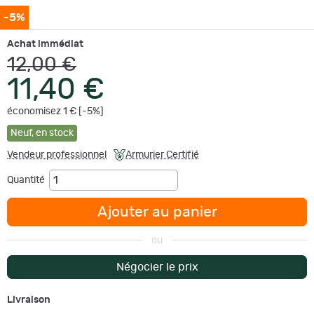
-5%
Achat immédiat
12,00 €
11,40 €
économisez 1 € [-5%]
Neuf
,
en stock
Vendeur professionnel
Armurier Certifié
Quantité
Ajouter au panier
ou
Négocier le prix
Livraison