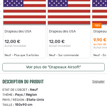
-18%
Drapeau des USA
Drapeau des USA
Drapeau
9,90 €
12,00 €
12,00 €
au lieu de
Achat Immédiat
Achat Immédiat
Achat Im
Neuf - Plus que
3
articles
Neuf - Sur commande
Neuf - En
Voir plus de "Drapeaux Airsoft"
DESCRIPTION DU PRODUIT
Signaler
:
Neuf
ETAT DE L'OBJET
:
Pays / Région
THÈME
:
Etats-Unis
PAYS / RÉGION
:
150x90 cm
TAILLE