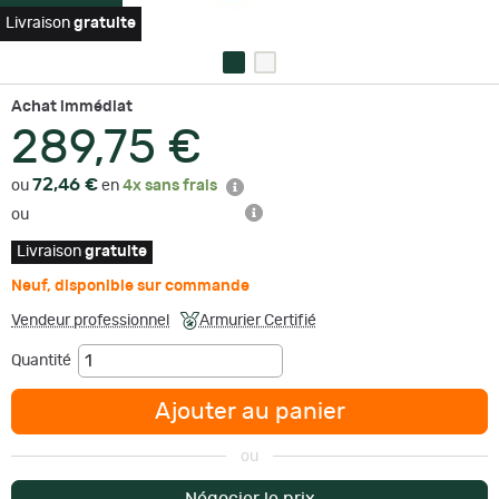
Livraison
gratuite
Achat immédiat
289,75 €
72,46 €
ou
en
4x sans frais
ou
Livraison
gratuite
Neuf
,
disponible sur commande
Vendeur professionnel
Armurier Certifié
Quantité
Ajouter au panier
ou
Négocier le prix