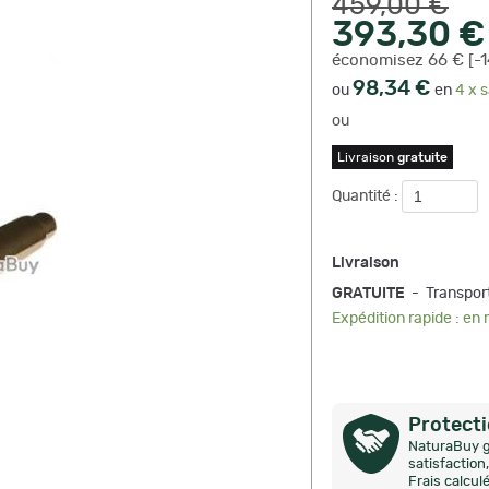
459,00 €
393,30 €
économisez 66 € [-
98,34 €
ou
en
4 x s
ou
Livraison
gratuite
Quantité :
Livraison
GRATUITE
- Transpor
Expédition rapide : en
Protect
NaturaBuy g
satisfactio
Frais calcul