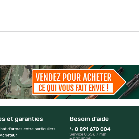
es et garanties
Besoin d'aide
0 891 670 004
hat d'armes entre particuliers
Service 0.35€ / min
 Acheteur
+ prix appel