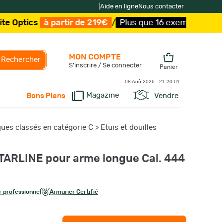
|
Aide en ligne
Nous contacter
 partir de 219€
/
Plus que 16 exemplaires !
/
Livraison o
MON COMPTE
Rechercher
S'inscrire / Se connecter
Panier
08 Aoû 2026 -
21:20:02
Magazine
Vendre
Bons Plans
iques classés en catégorie C
>
Etuis et douilles
STARLINE pour arme longue Cal. 444
 professionnel
Armurier Certifié