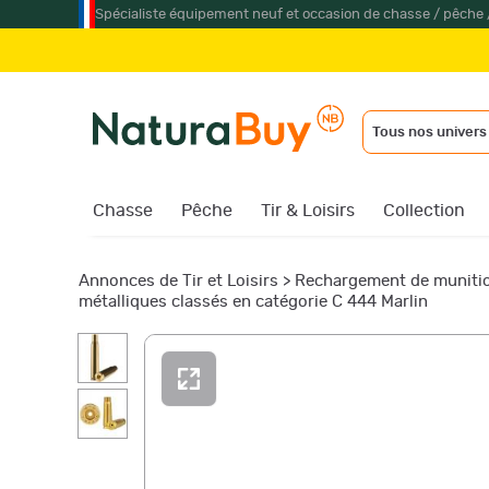
Spécialiste équipement neuf et occasion de chasse / pêche 
Tous nos univers
Chasse
Pêche
Tir & Loisirs
Collection
Annonces de Tir et Loisirs
>
Rechargement de muniti
métalliques classés en catégorie C 444 Marlin