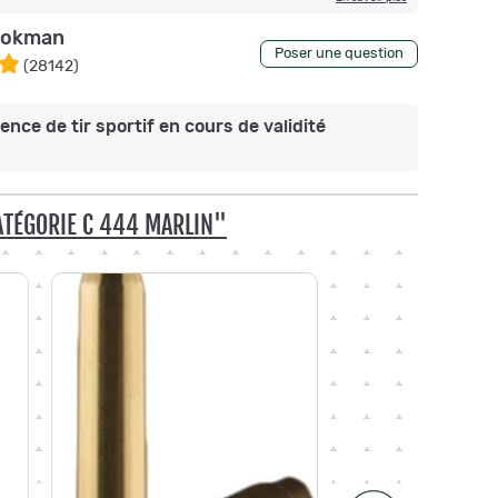
okman
Poser une question
(
28142
)
nce de tir sportif en cours de validité
CATÉGORIE C 444 MARLIN"