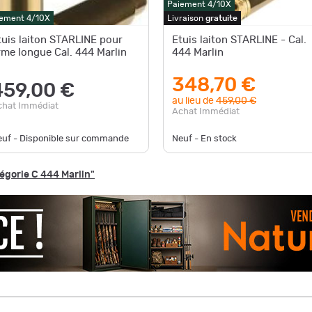
Paiement 4/10X
ement 4/10X
Livraison
gratuite
tuis laiton STARLINE pour
Etuis laiton STARLINE - Cal.
rme longue Cal. 444 Marlin
444 Marlin
348,70 €
459,00 €
au lieu de
459,00 €
chat Immédiat
Achat Immédiat
euf - Disponible sur commande
Neuf - En stock
tégorie C 444 Marlin"