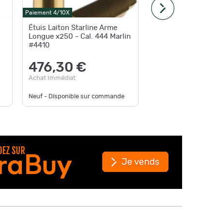
Paiement 4/10X
Paiement 4
Étuis Laiton Starline Arme
Etui Sta
Longue x250 - Cal. 444 Marlin
x50
#4410
92,
476,30 €
Achat Im
Achat Immédiat
Neuf - Disponible sur commande
Neuf - En