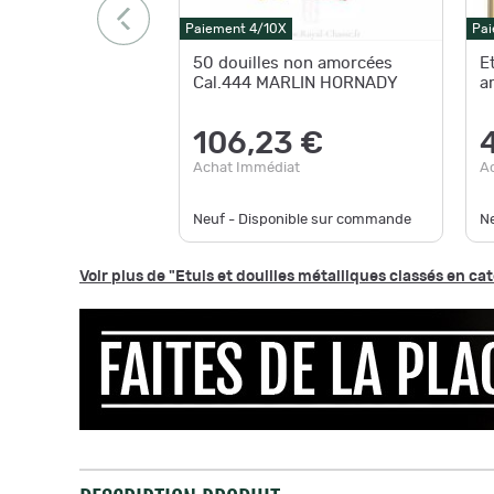
Paiement 4/10X
Pai
50 douilles non amorcées
E
Cal.444 MARLIN HORNADY
a
106,23 €
Achat Immédiat
A
Neuf - Disponible sur commande
N
Voir plus de "Etuis et douilles métalliques classés en ca