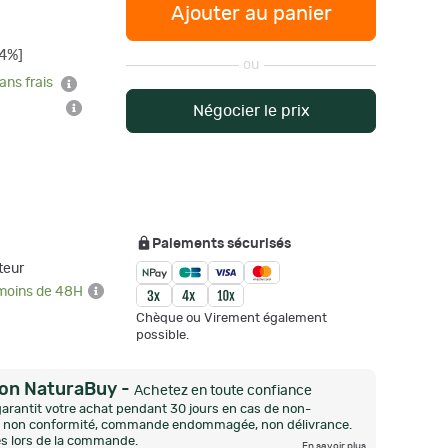
Ajouter au panier
14%]
ou
ans frais
Négocier le prix
Paiements sécurisés
teur
 moins de 48H
Chèque ou Virement également
possible.
ion NaturaBuy
-
Achetez en toute confiance
arantit votre achat pendant 30 jours en cas de non-
n, non conformité, commande endommagée, non délivrance.
és lors de la commande.
En savoir plus