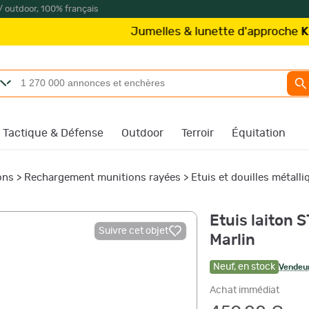
/ outdoor, 100% français
Jumelles & lunette d'approche
Kite Optics
à
Tactique & Défense
Outdoor
Terroir
Équitation
ons
>
Rechargement munitions rayées
>
Etuis et douilles métall
Etuis laiton 
Suivre cet objet
Marlin
Neuf
,
en stock
Vendeur
Achat immédiat