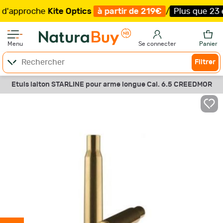
proche
Kite Optics
à partir de 219€
/
Plus que 23 exemp
Menu
Se connecter
Panier
Filtrer
Etuis laiton STARLINE pour arme longue Cal. 6.5 CREEDMOR