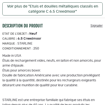
Voir plus de "Etuis et douilles métalliques classés en
catégorie C 6.5 Creedmoor"
DESCRIPTION DU PRODUIT
Signaler
:
Neuf
ETAT DE L'OBJET
:
6.5 Creedmoor
CALIBRE
:
STARLINE
MARQUE
:
250
CONDITIONNEMENT
Made in USA
Étuis de rechargement vides, neufs, en laiton et non amorcés, pour
arme d'épaule.
Étuis pour amorces boxer.
Douille de fabrication Américaine avec une production privilégiant
la qualité à la quantité, destinée pour les rechargeurs exigeants
désirant une munition de qualité pour leur carabine.
STARLINE est une entreprise familiale qui fabrique ses étuis en
laiton depuis plus de 40 ans. La qualité de leurs produits les