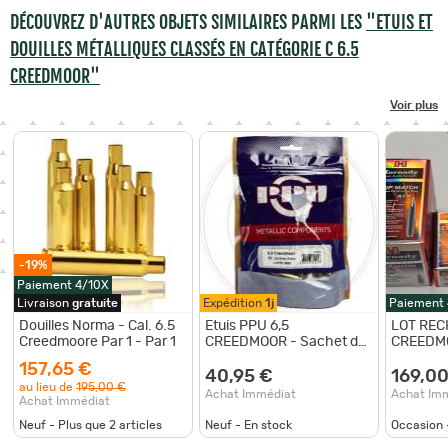
DÉCOUVREZ D'AUTRES OBJETS SIMILAIRES PARMI LES
"ETUIS ET
DOUILLES MÉTALLIQUES CLASSÉS EN CATÉGORIE C 6.5
CREEDMOOR"
Voir plus
-19%
Paiement 4/10X
Livraison
gratuite
Expédition
1j
Paiement
Douilles Norma - Cal. 6.5
Etuis PPU 6,5
LOT REC
Creedmoore Par 1 - Par 1
CREEDMOOR - Sachet de
CREEDM
50 unités
157,65 €
40,95 €
169,00
au lieu de
195,00 €
Achat Immédiat
Achat Im
Achat Immédiat
Neuf - Plus que
2
articles
Neuf - En stock
Occasion 