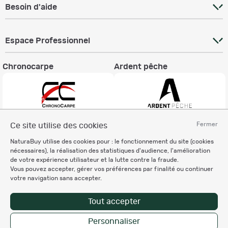
Besoin d'aide
Espace Professionnel
Chronocarpe
Ardent pêche
Fermer
Ce site utilise des cookies
Informations légales
NaturaBuy utilise des cookies pour : le fonctionnement du site (cookies
Charte éthique
nécessaires), la réalisation des statistiques d'audience, l'amélioration
Mentions légales
de votre expérience utilisateur et la lutte contre la fraude.
Vous pouvez accepter, gérer vos préférences par finalité ou continuer
Règlement & Conditions d'utilisation
votre navigation sans accepter.
Politique de protection
des données personnelles
Tout accepter
Personnalisation des cookies
Personnaliser