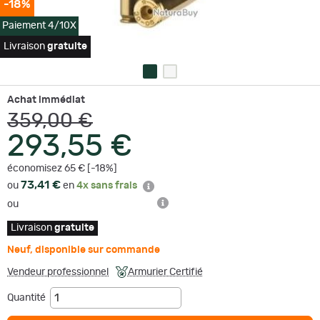
-18%
Paiement 4/10X
Livraison
gratuite
Achat immédiat
359,00 €
293,55 €
économisez 65 € [-18%]
73,41 €
ou
en
4x sans frais
ou
Livraison
gratuite
Neuf
,
disponible sur commande
Vendeur professionnel
Armurier Certifié
Quantité