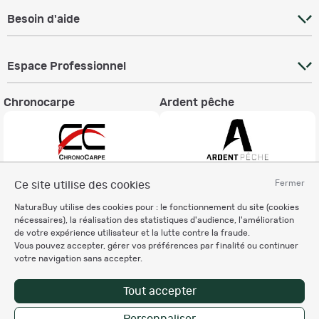
Besoin d'aide
Espace Professionnel
Chronocarpe
Ardent pêche
Fermer
Ce site utilise des cookies
Informations légales
NaturaBuy utilise des cookies pour : le fonctionnement du site (cookies
Charte éthique
nécessaires), la réalisation des statistiques d'audience, l'amélioration
Mentions légales
de votre expérience utilisateur et la lutte contre la fraude.
Vous pouvez accepter, gérer vos préférences par finalité ou continuer
Règlement & Conditions d'utilisation
votre navigation sans accepter.
Politique de protection
des données personnelles
Tout accepter
Personnalisation des cookies