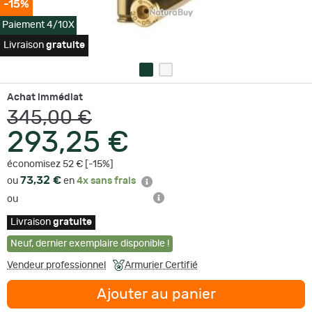
-15%
Paiement 4/10X
Livraison
gratuite
Achat immédiat
345,00 €
293,25 €
économisez 52 € [-15%]
73,32 €
ou
en
4x sans frais
ou
Livraison
gratuite
Neuf
,
dernier exemplaire disponible !
Vendeur professionnel
Armurier Certifié
Ajouter au panier