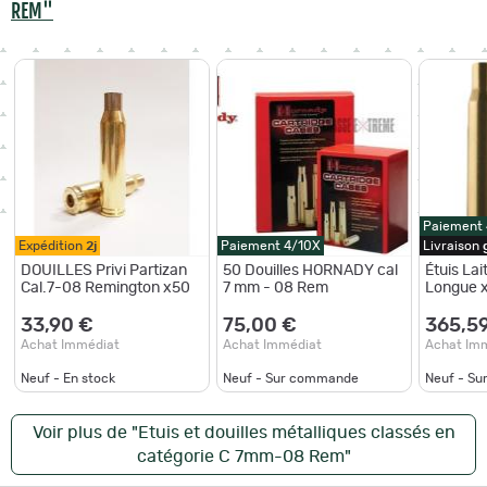
REM"
Paiement
Expédition
2j
Paiement 4/10X
Livraison
DOUILLES Privi Partizan
50 Douilles HORNADY cal
Étuis Lai
Cal.7-08 Remington x50
7 mm - 08 Rem
Longue x
33,90 €
75,00 €
365,5
Achat Immédiat
Achat Immédiat
Achat Im
Neuf - En stock
Neuf - Sur commande
Neuf - S
Voir plus de "Etuis et douilles métalliques classés en
catégorie C 7mm-08 Rem"