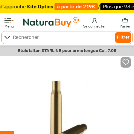
proche
Kite Optics
à partir de 219€
/
Plus que 93 exempl
Menu
Se connecter
Panier
Filtrer
Etuis laiton STARLINE pour arme longue Cal. 7.08