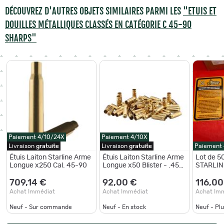
DÉCOUVREZ D'AUTRES OBJETS SIMILAIRES PARMI LES
"ETUIS ET
DOUILLES MÉTALLIQUES CLASSÉS EN CATÉGORIE C 45-90
SHARPS"
Paiement 4/10/24X
Paiement 4/10X
Livraison
gratuite
Livraison
gratuite
Paiement
Étuis Laiton Starline Arme
Étuis Laiton Starline Arme
Lot de 50
Longue x250 Cal. 45-90
Longue x50 Blister - .45-
STARLIN
90
709,14 €
92,00 €
116,00
Achat Immédiat
Achat Immédiat
Achat Im
Neuf - Sur commande
Neuf - En stock
Neuf - Pl