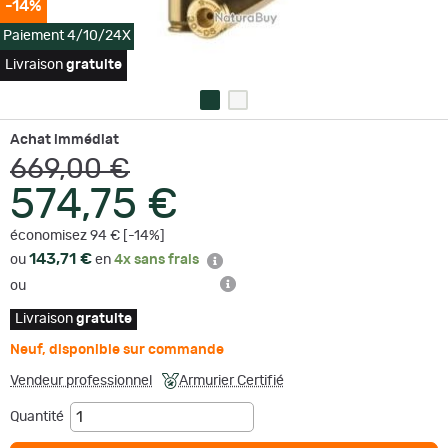
-14%
Paiement 4/10/24X
Livraison
gratuite
Achat immédiat
669,00 €
574,75 €
économisez 94 € [-14%]
143,71 €
ou
en
4x sans frais
ou
Livraison
gratuite
Neuf
,
disponible sur commande
Vendeur professionnel
Armurier Certifié
Quantité