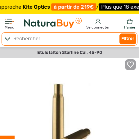
oche
Kite Optics
à partir de 219€
/
Plus que 18 exemplai
Menu
Se connecter
Panier
Filtrer
Etuis laiton Starline Cal. 45-90