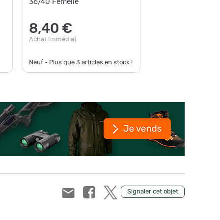
36/40 Femelle
femelle.
8,40 €
9,00
Achat Immédiat
Achat Im
Neuf - Plus que
3
articles en stock !
Neuf - Pl
Signaler cet objet