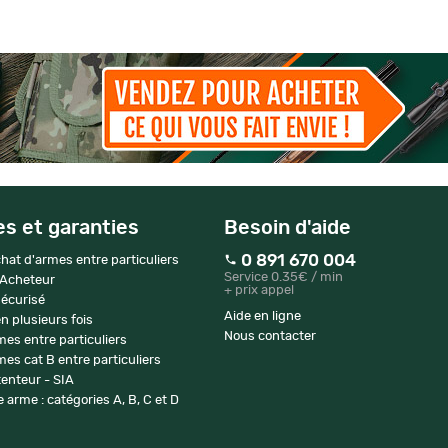
es et garanties
Besoin d'aide
0 891 670 004
hat d'armes entre particuliers
Service 0.35€ / min
 Acheteur
+ prix appel
écurisé
Aide en ligne
n plusieurs fois
Nous contacter
mes entre particuliers
es cat B entre particuliers
enteur - SIA
 arme : catégories A, B, C et D