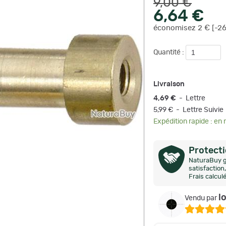
9,00 €
6,64 €
économisez 2 € [-2
Quantité :
Livraison
4,69 €
- Lettre
5,99 € - Lettre Suivie
Expédition rapide : en
Protect
NaturaBuy g
satisfactio
Frais calcul
l
Vendu par