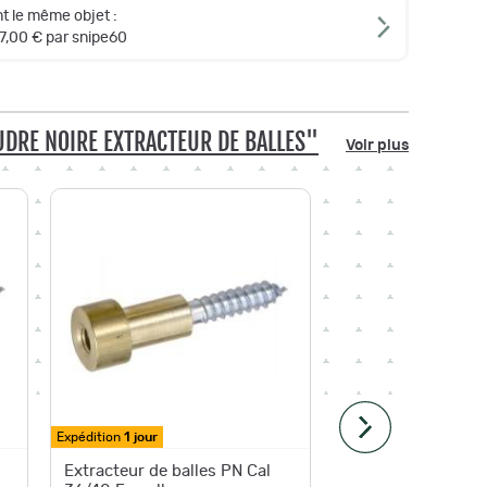
t le même objet :
7,00 € par snipe60
UDRE NOIRE EXTRACTEUR DE BALLES"
Voir plus
Expédition
1 jour
Extracteur de balles PN Cal
Extracte