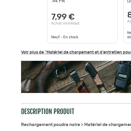
.44 PN
D
7,99 €
A
Achat Immédiat
Ne
Neuf - En stock
di
Voir plus de "Matériel de chargement et d'entretien pou
DESCRIPTION PRODUIT
Rechargement poudre noire >
Matériel de chargemen