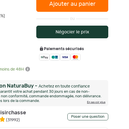
Ajouter au panier
6%]
ou
Négocier le prix
Paiements sécurisés
 moins de 48H
ion NaturaBuy
-
Achetez en toute confiance
arantit votre achat pendant 30 jours en cas de non-
n, non conformité, commande endommagée, non délivrance.
és lors de la commande.
En savoir plus
oisirchasse
Poser une question
(
31992
)