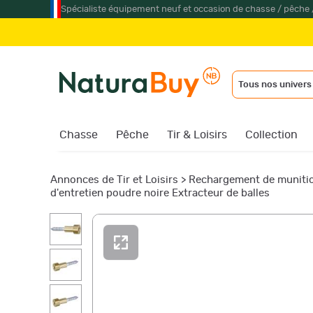
Spécialiste équipement neuf et occasion de chasse / pêche 
Tous nos univers
Chasse
Pêche
Tir & Loisirs
Collection
Annonces de Tir et Loisirs
>
Rechargement de muniti
d'entretien poudre noire Extracteur de balles