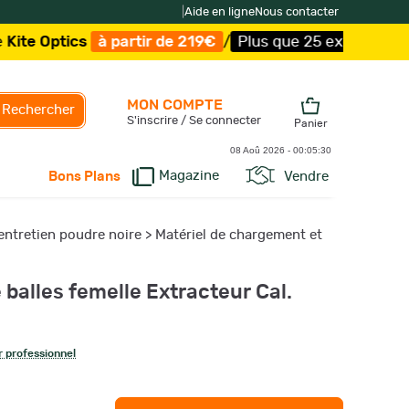
|
Aide en ligne
Nous contacter
ics
à partir de 219€
/
Plus que 25 exemplaires !
/
Livrai
MON COMPTE
Rechercher
S'inscrire / Se connecter
Panier
08 Aoû 2026 -
00:05:30
Magazine
Vendre
Bons Plans
entretien poudre noire
>
Matériel de chargement et
 balles femelle Extracteur Cal.
 professionnel