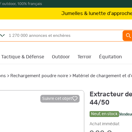
/ outdoor, 100% français
Jumelles & lunette d'approche
Kite Opt
Tactique & Défense
Outdoor
Terroir
Équitation
ons
>
Rechargement poudre noire
>
Matériel de chargement et d'
Extracteur de
Suivre cet objet
44/50
Neuf
,
en stock
Vendeur
Achat immédiat