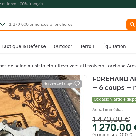
/ outdoor, 100% français
Tactique & Défense
Outdoor
Terroir
Équitation
es de poing ou pistolets
>
Revolvers
>
Revolvers Forehand Arms
FOREHAND AR
Suivre cet objet
— 6 coups — n
Occasion
,
article disp
Achat immédiat
1 470,00 €
1 270,00
économisez 200 € [