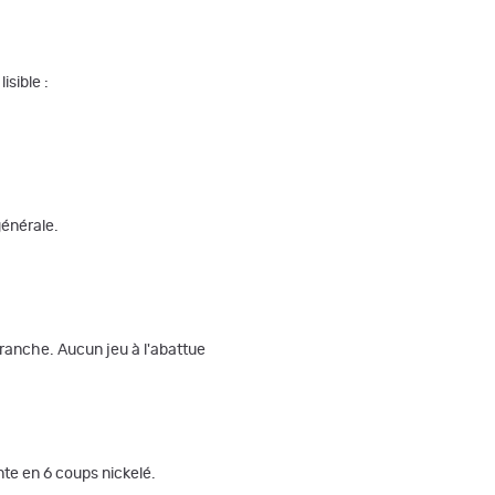
sible :
générale.
 franche. Aucun jeu à l'abattue
nte en 6 coups nickelé.