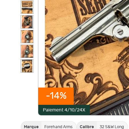
-14%
Paiement 4/10/24X
Marque
Forehand Arms
Calibre
32 S&W Long