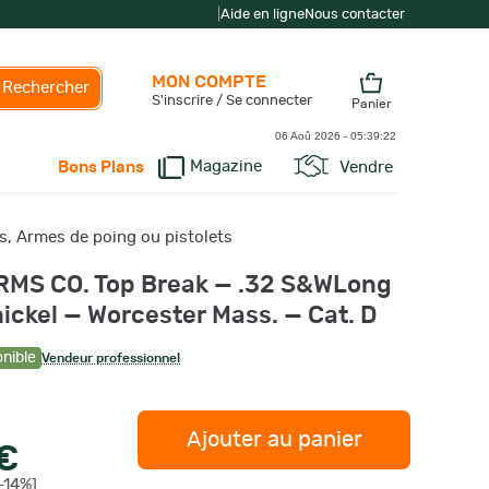
|
Aide en ligne
Nous contacter
MON COMPTE
Rechercher
S'inscrire / Se connecter
Panier
06 Aoû 2026 -
05:39:23
Magazine
Vendre
Bons Plans
, Armes de poing ou pistolets
MS CO. Top Break — .32 S&WLong
ickel — Worcester Mass. — Cat. D
onible
Vendeur professionnel
Ajouter au panier
 €
-14%]