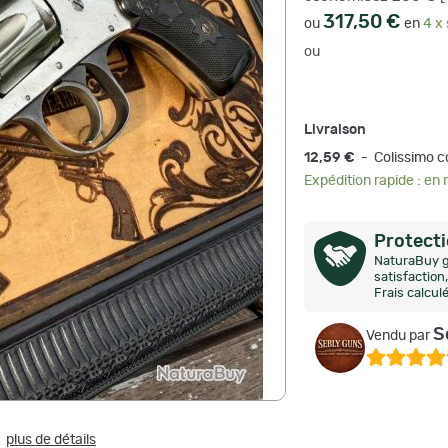
317,50 €
ou
en
4 x 
ou
Livraison
12,59 €
- Colissimo c
Expédition rapide : en
Protect
NaturaBuy g
satisfactio
Frais calcul
S
Vendu par
plus de détails