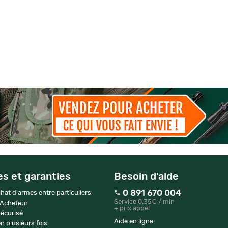
es et garanties
Besoin d'aide
0 891 670 004
hat d'armes entre particuliers
Service 0.35€ / min
 Acheteur
+ prix appel
écurisé
Aide en ligne
n plusieurs fois