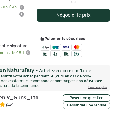
ou
sans frais
Négocier le prix
Paiements sécurisés
ontre signature
 moins de 48H
ion NaturaBuy
-
Achetez en toute confiance
arantit votre achat pendant 30 jours en cas de non-
n, non conformité, commande endommagée, non délivrance.
és lors de la commande.
En savoir plus
ebly_Guns_Ltd
Poser une question
(
46
)
Demander une reprise