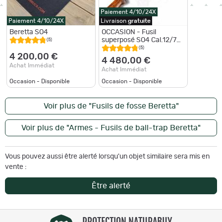
Paiement 4/10/24X
Paiement 4/10/24X
Livraison
gratuite
Beretta SO4
OCCASION - Fusil
superposé SO4 Cal.12/70
(5)
BERETTA
(5)
4 200,00 €
4 480,00 €
Achat Immédiat
Achat Immédiat
Occasion - Disponible
Occasion - Disponible
Voir plus de "Fusils de fosse Beretta"
Voir plus de "Armes - Fusils de ball-trap Beretta"
Vous pouvez aussi être alerté lorsqu'un objet similaire sera mis en
vente :
Être alerté
PROTECTION NATURABUY