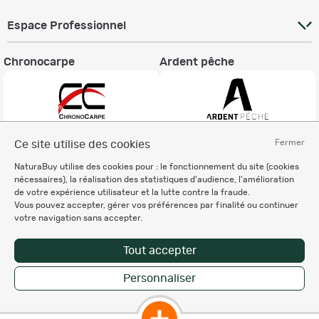
Espace Professionnel
Chronocarpe
Ardent pêche
Fermer
Ce site utilise des cookies
Informations légales
NaturaBuy utilise des cookies pour : le fonctionnement du site (cookies
Charte éthique
nécessaires), la réalisation des statistiques d'audience, l'amélioration
Mentions légales
de votre expérience utilisateur et la lutte contre la fraude.
Vous pouvez accepter, gérer vos préférences par finalité ou continuer
Règlement & Conditions d'utilisation
votre navigation sans accepter.
Politique de protection
des données personnelles
Tout accepter
Personnalisation des cookies
Personnaliser
Copyright © 2007-2026 NaturaBuy. Tous droits réservés. N°CNIL: 1239459.
Les marques commerciales mentionnées appartiennent à leurs propriétaires
respectifs in 0.092 s