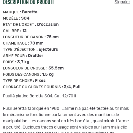
DESCRIPTION DU PRODUIT
Signaler
:
Beretta
MARQUE
:
SO4
MODÈLE
:
D'occasion
ETAT DE L'OBJET
:
12
CALIBRE
:
75 cm
LONGUEUR DE CANON
:
70 mm
CHAMBRAGE
:
Ejecteurs
TYPE D'ÉJECTION
:
Droitier
ARME POUR
:
3,7 kg
POIDS
:
35,5cm
LONGUEUR DE CROSSE
:
1.5 kg
POIDS DES CANONS
:
Fixes
TYPE DE CHOKE
:
3/4, Full
CHOKAGE OU CHOKES FOURNIS
Fusil à platine Beretta SO4, Cal. 12/70 !!
Fusil Beretta fabriqué en 1980. L'arme n'a pas été testée au tir mais
le mécanisme fonctionne parfaitement avec des munitions de
manipulation. Les canons sont en très bon état, quasi miroir. L'arme
a peu tiré. Quelques traces d'usage sont visibles sur l'arm mais elle