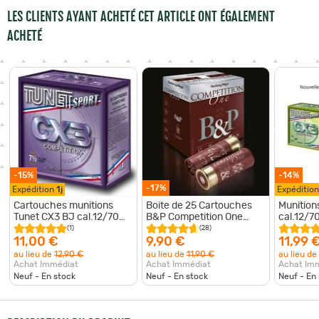
LES CLIENTS AYANT ACHETÉ CET ARTICLE ONT ÉGALEMENT
ACHETÉ
-15%
-14%
-17%
Expédition
1j
Expéditio
Cartouches munitions
Boite de 25 Cartouches
Munition
Tunet CX3 BJ cal.12/70
B&P Competition One
cal.12/7
idem TUNET VMAX 28g
28gr Cal 12 Pb 7.5
DMAX 28
(1)
(28)
par 25
11,00 €
9,90 €
11,99 
au lieu de
12,90 €
au lieu de
11,90 €
au lieu de
Achat Immédiat
Achat Immédiat
Achat Im
Neuf - En stock
Neuf - En stock
Neuf - En