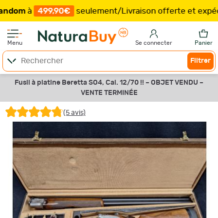
à
499,90€
seulement
/
Livraison offerte et expédition
Menu
Se connecter
Panier
Filtrer
Fusil à platine Beretta SO4, Cal. 12/70 !! –
OBJET VENDU –
VENTE TERMINÉE
(5 avis)