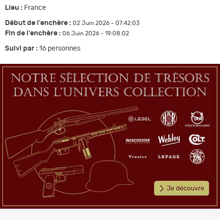
Lieu :
France
Début de l'enchère :
02 Juin 2026 - 07:42:03
Fin de l'enchère :
06 Juin 2026 - 19:08:02
Suivi par :
16
personnes