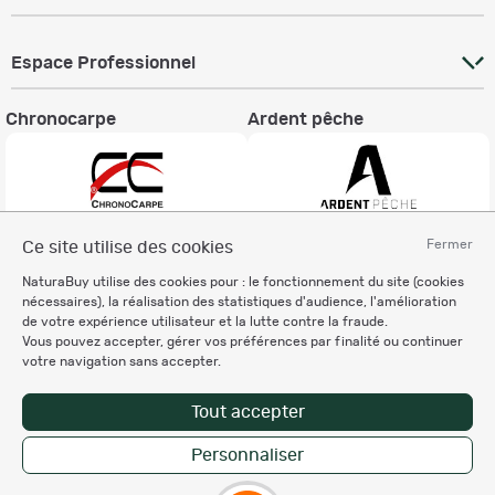
Espace Professionnel
Chronocarpe
Ardent pêche
Fermer
Ce site utilise des cookies
Informations légales
NaturaBuy utilise des cookies pour : le fonctionnement du site (cookies
Charte éthique
nécessaires), la réalisation des statistiques d'audience, l'amélioration
Mentions légales
de votre expérience utilisateur et la lutte contre la fraude.
Vous pouvez accepter, gérer vos préférences par finalité ou continuer
Règlement & Conditions d'utilisation
votre navigation sans accepter.
Politique de protection
des données personnelles
Tout accepter
Personnalisation des cookies
Personnaliser
Copyright © 2007-2026 NaturaBuy. Tous droits réservés. N°CNIL: 1239459.
Les marques commerciales mentionnées appartiennent à leurs propriétaires