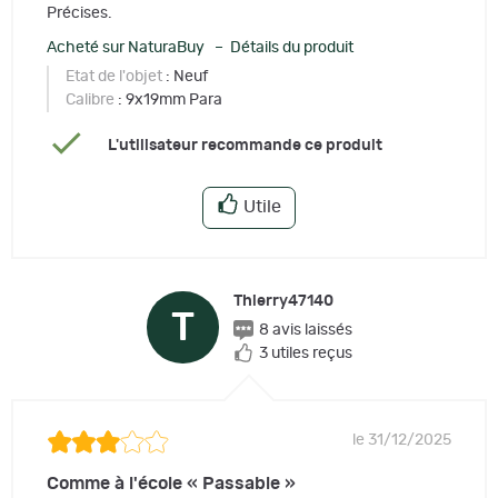
Précises.
Acheté sur NaturaBuy – Détails du produit
Etat de l'objet
: Neuf
Calibre
: 9x19mm Para
L'utilisateur recommande ce produit
Utile
Thierry47140
T
8 avis laissés
3 utiles reçus
le 31/12/2025
Comme à l'école « Passable »