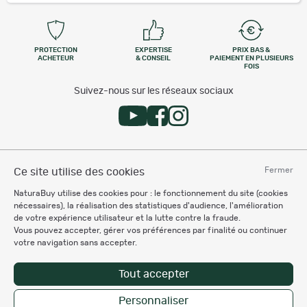
PROTECTION
EXPERTISE
PRIX BAS &
ACHETEUR
& CONSEIL
PAIEMENT EN PLUSIEURS
FOIS
Suivez-nous sur les réseaux sociaux
Services et garanties
Fermer
Ce site utilise des cookies
NaturaBuy utilise des cookies pour : le fonctionnement du site (cookies
Besoin d'aide
nécessaires), la réalisation des statistiques d'audience, l'amélioration
de votre expérience utilisateur et la lutte contre la fraude.
Vous pouvez accepter, gérer vos préférences par finalité ou continuer
votre navigation sans accepter.
Espace Professionnel
Tout accepter
Chronocarpe
Ardent pêche
Personnaliser