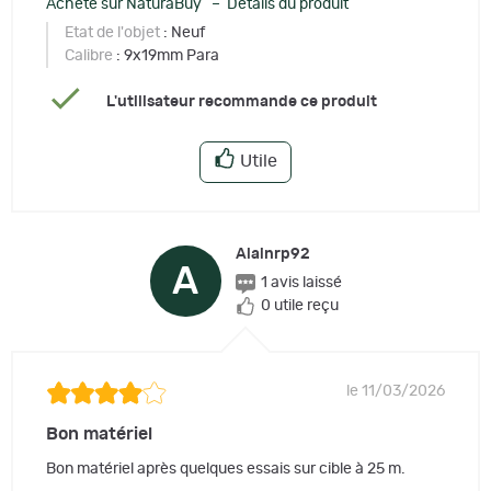
Acheté sur NaturaBuy – Détails du produit
Etat de l'objet
: Neuf
Calibre
: 9x19mm Para
L'utilisateur recommande ce produit
Utile
Alainrp92
A
1 avis laissé
0 utile reçu
le 11/03/2026
Bon matériel
Bon matériel après quelques essais sur cible à 25 m.