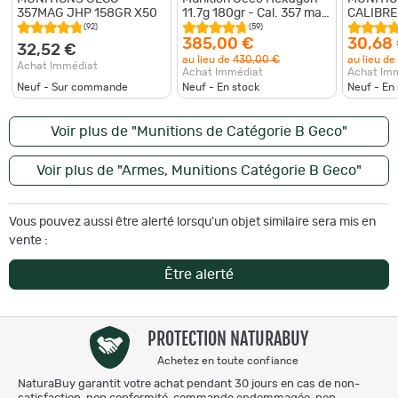
357MAG JHP 158GR X50
11.7g 180gr - Cal. 357 mag
CALIBRE
x10 boites
GRS BOÎ
(92)
(59)
385,00 €
30,68
32,52 €
au lieu de
430,00 €
au lieu de
Achat Immédiat
Achat Immédiat
Achat Im
Neuf - Sur commande
Neuf - En stock
Neuf - En
Voir plus de "Munitions de Catégorie B Geco"
Voir plus de "Armes, Munitions Catégorie B Geco"
Vous pouvez aussi être alerté lorsqu'un objet similaire sera mis en
vente :
Être alerté
PROTECTION NATURABUY
Achetez en toute confiance
NaturaBuy garantit votre achat pendant 30 jours en cas de non-