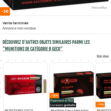
-3€
Vente terminée
Annonce non vendue.
DÉCOUVREZ D'AUTRES OBJETS SIMILAIRES PARMI LES
"MUNITIONS DE CATÉGORIE B GECO"
Voir plus
-10%
Paiement 4/10X
-11%
Livraison
gratuite
MUNITIONS GECO
Munition Geco Hexagon
MUNITIO