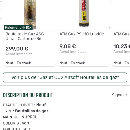
Paiement 4/10X
Bouteille de Gaz ASG
ATM Gaz PSI110 Lubrifié
ATM Gaz
Ultrair Carton de 36
bouteilles
9,08 €
10,23 
299,00 €
Achat Immédiat
Achat Im
Achat Immédiat
Neuf - En stock
Neuf - En stock
Neuf - En
Voir plus de "Gaz et CO2 Airsoft Bouteilles de gaz"
DESCRIPTION DU PRODUIT
Signaler
:
Neuf
ETAT DE L'OBJET
:
Bouteilles de gaz
TYPE
:
NUPROL
MARQUE
:
Vert
COLORIS
:
300
POIDS (G)