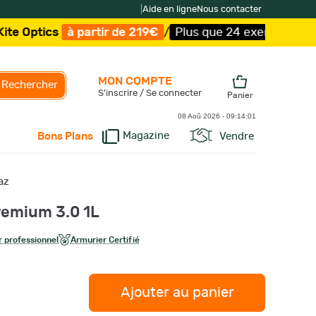
|
Aide en ligne
Nous contacter
s
à partir de 219€
/
Plus que 24 exemplaires !
/
Livraiso
MON COMPTE
Rechercher
S'inscrire / Se connecter
Panier
08 Aoû 2026 -
09:14:02
Magazine
Vendre
Bons Plans
az
remium 3.0 1L
 professionnel
Armurier Certifié
Ajouter au panier