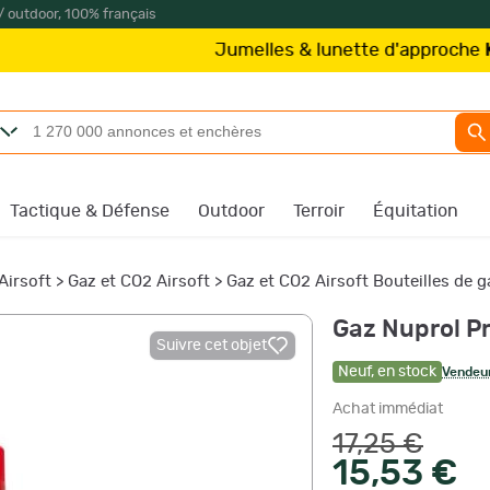
/ outdoor, 100% français
Jumelles & lunette d'approche
Kite Optic
Tactique & Défense
Outdoor
Terroir
Équitation
irsoft
>
Gaz et CO2 Airsoft
>
Gaz et CO2 Airsoft Bouteilles de g
Gaz Nuprol P
Suivre cet objet
Neuf
,
en stock
Vendeur
Achat immédiat
17,25 €
15,53 €