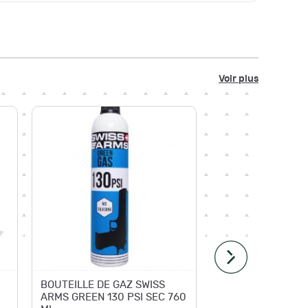
Voir plus
Livraison
g
BOUTEILLE DE GAZ SWISS
Gaz WAL
ARMS GREEN 130 PSI SEC 760