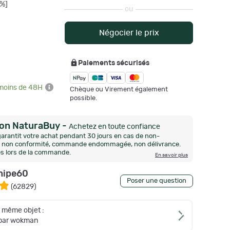
%]
ou
Négocier le prix
Paiements sécurisés
 moins de 48H
Chèque ou Virement également
possible.
ion NaturaBuy
-
Achetez en toute confiance
arantit votre achat pendant 30 jours en cas de non-
n, non conformité, commande endommagée, non délivrance.
és lors de la commande.
En savoir plus
nipe60
Poser une question
(
62829
)
e même objet :
 par wokman