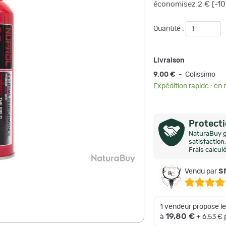
économisez 2 € [-10
Quantité :
Livraison
9,00 €
- Colissimo
Expédition rapide : en
Protect
NaturaBuy g
satisfactio
Frais calcul
s
Vendu par
1 vendeur propose l
19,80 €
à
+ 6,53 €