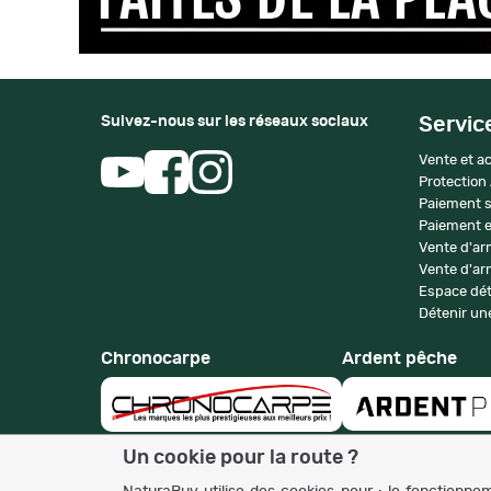
Suivez-nous sur les réseaux sociaux
Servic
Vente et ac
Protection
Paiement s
Paiement e
Vente d'ar
Vente d'arm
Espace dét
Détenir une
Chronocarpe
Ardent pêche
Un cookie pour la route ?