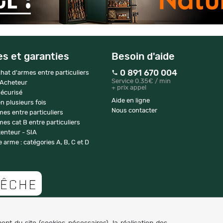
es et garanties
Besoin d'aide
0 891 670 004
hat d'armes entre particuliers
Service 0.35€ / min
 Acheteur
+ prix appel
écurisé
Aide en ligne
n plusieurs fois
Nous contacter
mes entre particuliers
es cat B entre particuliers
enteur - SIA
 arme : catégories A, B, C et D
Copyright © 2007-2026 NaturaBuy. Tous droits réservés. N°CNIL: 1239459.