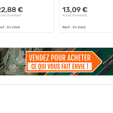
22,88 €
13,09 €
chat Immédiat
Achat Immédiat
uf - En stock
Neuf - En stock