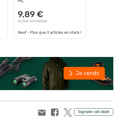
ML
9,90
9,89 €
Achat Im
Achat Immédiat
Neuf - Plus que
3
articles en stock !
Neuf - En
Signaler cet objet