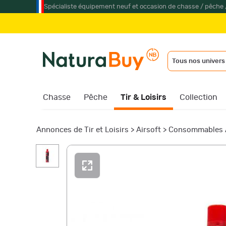
Spécialiste équipement neuf et occasion de chasse / pêche 
Tous nos univers
Chasse
Pêche
Tir & Loisirs
Collection
Annonces de Tir et Loisirs
>
Airsoft
>
Consommables A