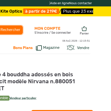
|
Aide en ligne
Nous contacter
ics
à partir de 219€
/
Plus que 23 exemplaires !
/
Livrai
MON COMPTE
Rechercher
S'inscrire / Se connecter
Panier
08 Aoû 2026 -
12:15:52
Magazine
Vendre
Bons Plans
 4 bouddha adossés en bois
rcit modèle Nirvana n.880051
ET
onible
Vendeur particulier