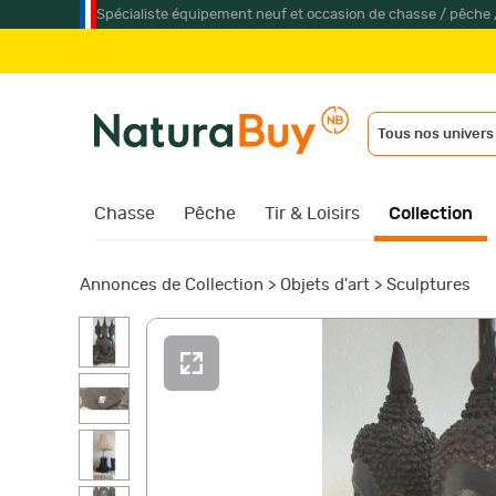
Spécialiste équipement neuf et occasion de chasse / pêche 
Tous nos univers
Chasse
Pêche
Tir & Loisirs
Collection
Annonces de Collection
>
Objets d'art
>
Sculptures