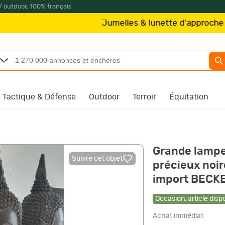
/ outdoor, 100% français
Jumelles & lunette d'approche
Kite Opt
Tactique & Défense
Outdoor
Terroir
Équitation
Grande lampe
Suivre cet objet
précieux noi
import BECK
Occasion
,
article disp
Achat immédiat