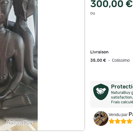
300,00 €
ou
Livraison
35,00 €
- Colissimo
Protect
NaturaBuy g
satisfactio
Frais calcul
P
Vendu par