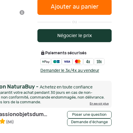
Ajouter au panier
ou
Négocier le prix
Paiements sécurisés
Demander le 3x/4x au vendeur
ion NaturaBuy
-
Achetez en toute confiance
arantit votre achat pendant 30 jours en cas de non-
n, non conformité, commande endommagée, non délivrance.
és lors de la commande.
En savoir plus
assionobjetsdumonde
Poser une question
(
66
)
Demande d'échange