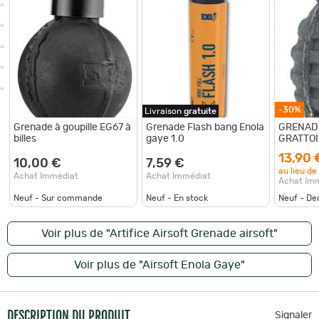
-30%
Livraison
gratuite
Grenade à goupille EG67 à
Grenade Flash bang Enola
GRENADE
billes
gaye 1.0
GRATTOI
13,90 
10,00 €
7,59 €
au lieu de
Achat Immédiat
Achat Immédiat
Achat Im
Neuf - Sur commande
Neuf - En stock
Neuf - De
Voir plus de "Artifice Airsoft Grenade airsoft"
Voir plus de "Airsoft Enola Gaye"
DESCRIPTION DU PRODUIT
Signaler