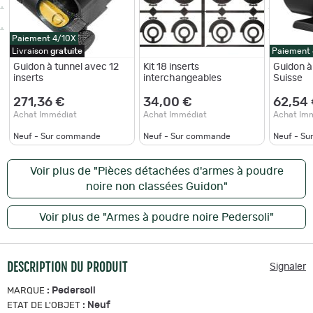
Paiement 4/10X
Livraison
gratuite
Paiement
Guidon à tunnel avec 12
Kit 18 inserts
Guidon à
inserts
interchangeables
Suisse
271,36 €
34,00 €
62,54
Achat Immédiat
Achat Immédiat
Achat Im
Neuf - Sur commande
Neuf - Sur commande
Neuf - S
Voir plus de "Pièces détachées d'armes à poudre
noire non classées Guidon"
Voir plus de "Armes à poudre noire Pedersoli"
DESCRIPTION DU PRODUIT
Signaler
:
Pedersoli
MARQUE
:
Neuf
ETAT DE L'OBJET