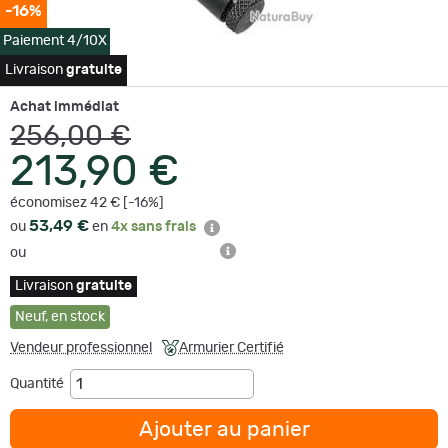
-16%
Paiement 4/10X
Livraison
gratuite
Achat immédiat
256,00 €
213,90 €
économisez 42 € [-16%]
53,49 €
ou
en
4x sans frais
ou
Livraison
gratuite
Neuf
,
en stock
Vendeur professionnel
Armurier Certifié
Quantité
Ajouter au panier