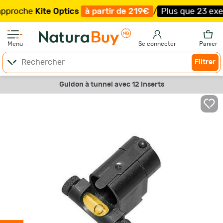
oche
Kite Optics
à partir de 219€
/
Plus que 23 exemplai
Menu
Se connecter
Panier
Filtrer
Guidon à tunnel avec 12 inserts