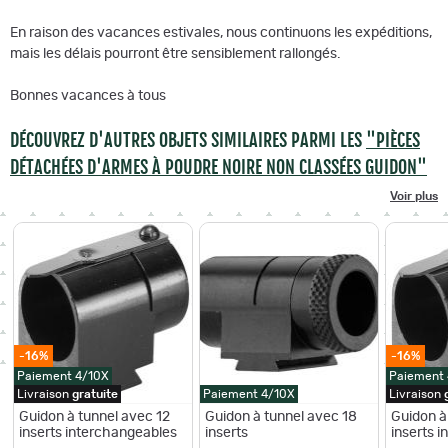
En raison des vacances estivales, nous continuons les expéditions,
mais les délais pourront être sensiblement rallongés.
Bonnes vacances à tous
DÉCOUVREZ D'AUTRES OBJETS SIMILAIRES PARMI LES
"PIÈCES
DÉTACHÉES D'ARMES À POUDRE NOIRE NON CLASSÉES GUIDON"
Voir plus
-16%
-16%
Paiement 4/10X
Paiement
Livraison
gratuite
Paiement 4/10X
Livraison
Guidon à tunnel avec 12
Guidon à tunnel avec 18
Guidon à
inserts interchangeables
inserts
inserts 