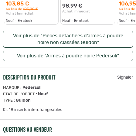
103,85 €
106,95
98,99 €
au lieu de
123,00 €
au lieu de
Achat Immédiat
Achat Immédiat
Achat Im
Neuf - En stock
Neuf - En stock
Neuf - En
Voir plus de "Pièces détachées d'armes à poudre
noire non classées Guidon"
Voir plus de "Armes à poudre noire Pedersoli"
DESCRIPTION DU PRODUIT
Signaler
:
Pedersoli
MARQUE
:
Neuf
ETAT DE L'OBJET
:
Guidon
TYPE
Kit 18 inserts interchangeables
QUESTIONS AU VENDEUR