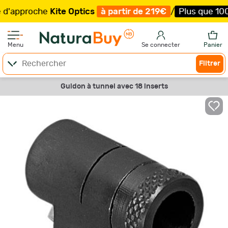
pproche
Kite Optics
à partir de 219€
/
Plus que 100 exe
Menu
Se connecter
Panier
Filtrer
Guidon à tunnel avec 18 inserts