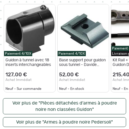
Paiement
Paiement 4/10X
Paiement 4/10X
Livraison
Guidon à tunnel avec 18
Base support pour guidon
Kit Rail
inserts interchangeables
sous tunnel - Davide
Guidon 
Pedersoli
PEDERSO
Poudre 
127,00 €
52,00 €
215,4
Achat Immédiat
Achat Immédiat
Achat Im
Neuf - Sur commande
Neuf - En stock
Neuf - En
Voir plus de "Pièces détachées d'armes à poudre
noire non classées Guidon"
Voir plus de "Armes à poudre noire Pedersoli"