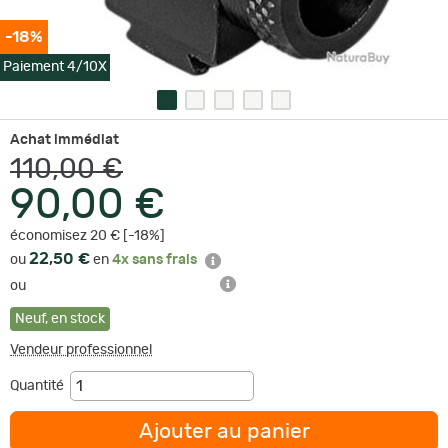
-18%
Paiement 4/10X
Achat immédiat
110,00 €
90,00 €
économisez 20 € [-18%]
22,50 €
ou
en
4x sans frais
ou
Neuf
,
en stock
Vendeur professionnel
Quantité
Ajouter au panier