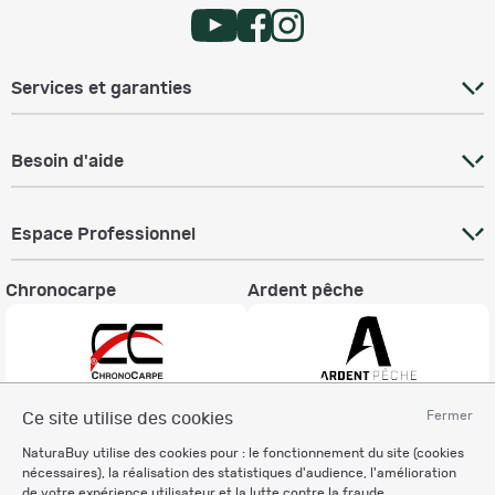
Services et garanties
Besoin d'aide
Espace Professionnel
Chronocarpe
Ardent pêche
Fermer
Ce site utilise des cookies
Informations légales
NaturaBuy utilise des cookies pour : le fonctionnement du site (cookies
Charte éthique
nécessaires), la réalisation des statistiques d'audience, l'amélioration
Mentions légales
de votre expérience utilisateur et la lutte contre la fraude.