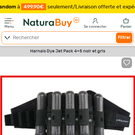
om
à
499,90€
seulement
/
Livraison offerte et expéditi
Menu
Se connecter
Panier
Filtrer
Harnais Dye Jet Pack 4+5 noir et gris