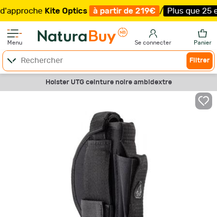
pproche
Kite Optics
à partir de 219€
/
Plus que 25 exemp
Menu
Se connecter
Panier
Filtrer
Holster UTG ceinture noire ambidextre