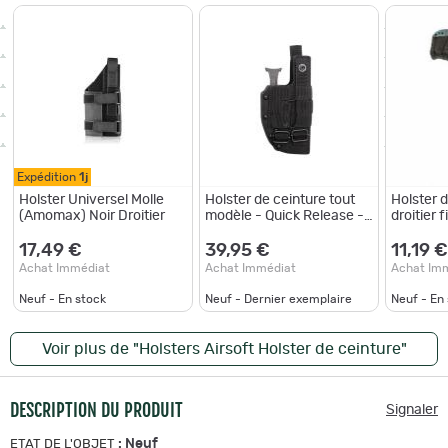
Expédition
1j
Holster Universel Molle
Holster de ceinture tout
Holster 
(Amomax) Noir Droitier
modèle - Quick Release -
droitier 
Noir
17,49 €
39,95 €
11,19 €
Achat Immédiat
Achat Immédiat
Achat Im
Neuf - En stock
Neuf - Dernier exemplaire
Neuf - En
Voir plus de "Holsters Airsoft Holster de ceinture"
DESCRIPTION DU PRODUIT
Signaler
:
Neuf
ETAT DE L'OBJET