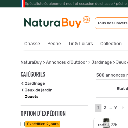
Spécialiste équipement neuf et occasion de chasse / pêche 
Tous nos univers
Chasse
Pêche
Tir & Loisirs
Collection
NaturaBuy
>
Annonces d'Outdoor
>
Jardinage
>
Jeux 
CATÉGORIES
500
annonces n
Jardinage
Etat d
Jeux de jardin
Jouets
1
2
...
9
>
OPTION D'EXPÉDITION
Expédition
2 jours
reste 4j 22h