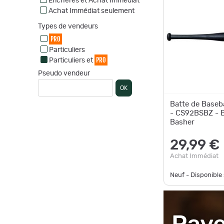
Enchères et Achat Immédiat
Achat Immédiat seulement
Types de vendeurs
PRO
Particuliers
PRO
Particuliers et
Pseudo vendeur
OK
Batte de Baseba
- CS92BSBZ - 
Basher
29,99 €
Achat Immédiat
Neuf - Disponibl