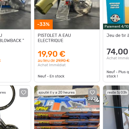
-33%
Paiement 4/10
U
PISTOLET A EAU
Jeu de tir 
 BLOWBACK "
ELECTRIQUE
74,00
19,90 €
Achat Imméd
€
au lieu de
29,90 €
Achat Immédiat
Neuf - Plus 
Neuf - En stock
stock !
ures
ajouté il y a 20 heures
reste 5j 03h