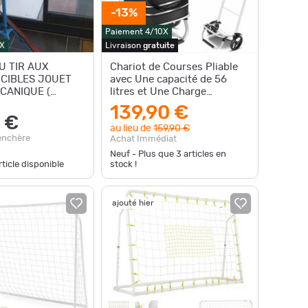
-13%
Paiement 4/10X
X
Livraison
gratuite
U TIR AUX
Chariot de Courses Pliable
 CIBLES JOUET
avec Une capacité de 56
CANIQUE (
litres et Une Charge
 ) Avec 1
maximale de 50 kg
139,90 €
1 fleche
 €
au lieu de
159,90 €
enchère
Achat Immédiat
Neuf - Plus que
3
articles en
ticle disponible
stock !
ajouté hier