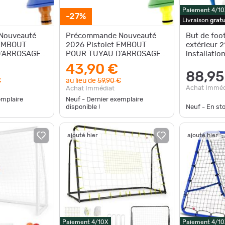
Paiement 4/10
-27%
Livraison
gratu
Nouveauté
Précommande Nouveauté
But de foot
 EMBOUT
2026 Pistolet EMBOUT
extérieur 2
'ARROSAGE
POUR TUYAU D'ARROSAGE
installation
 BLEU
UMAREX WN99 Vert
structure t
43,90 €
88,95
€
au lieu de
59,90 €
Achat Imméd
Achat Immédiat
emplaire
Neuf - Dernier exemplaire
disponible !
Neuf - En st
ajouté hier
ajouté hier
Paiement 4/10X
Paiement 4/10