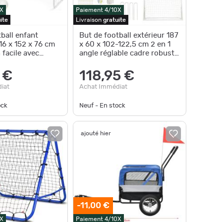
X
Paiement 4/10X
ite
Livraison
gratuite
ball enfant
But de football extérieur 187
16 x 152 x 76 cm
x 60 x 102-122,5 cm 2 en 1
 facile avec
angle réglable cadre robuste
riangulaire
en métal blan
 €
118,95 €
iat
Achat Immédiat
ock
Neuf - En stock
ajouté hier
-11,00 €
X
Paiement 4/10X