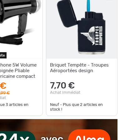
ite
phone 5W Volume
Briquet Tempête - Troupes
oignée Pliable
Aéroportées design
ricaine compact
7,70 €
 €
Achat Immédiat
,99 €
iat
que
3
articles en
Neuf - Plus que
2
articles en
stock !