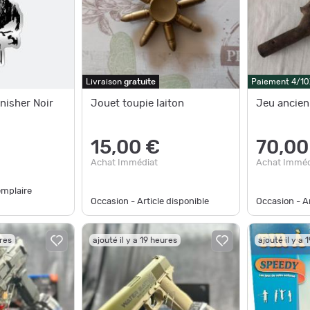
Livraison
gratuite
Paiement 4/10
nisher Noir
Jouet toupie laiton
Jeu ancien
15,00 €
70,00
Achat Immédiat
Achat Imméd
emplaire
Occasion - Article disponible
Occasion - Ar
ures
ajouté il y a 19 heures
ajouté il y a 