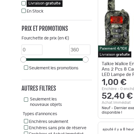
Livraison
gratuite
En Stock
PRIX ET PROMOTIONS
Fourchette de prix (en €)
Paiement 4/10X
Livraison
gratuite
Talkie Walkie E
Seulement les promotions
Ans 2 Pcs 8 C
LED Lampe de 
Jeu Aventure E
1,00 €
AUTRES FILTRES
Enchère - 0 ench
52,40 €
Seulement les
Achat Immédiat
nouveaux objets
Neuf - Dernier ex
disponible !
Types d'annonces
Enchères seulement
Enchères sans prix de réserve
ajouté il y a 8 heu