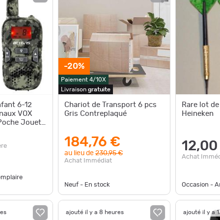
-20%
Paiement 4/10X
Livraison
gratuite
nfant 6-12
Chariot de Transport 6 pcs
Rare lot de
anaux VOX
Gris Contreplaqué
Heineken
Poche Jouet
xtérieur
184,76 €
12,00
ère
au lieu de
230,95 €
Achat Imméd
Achat Immédiat
emplaire
Neuf - En stock
Occasion - Ar
res
ajouté il y a 8 heures
ajouté il y a 