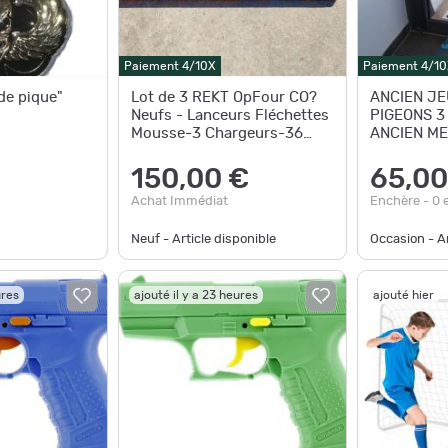
Paiement 4/10X
Paiement 4/10
de pique"
Lot de 3 REKT OpFour CO?
ANCIEN JE
Neufs - Lanceurs Fléchettes
PIGEONS 3
Mousse-3 Chargeurs-36
ANCIEN ME
Darts-Compatible Nerf
COLLECTION
carabine a 
150,00 €
65,00
Achat Immédiat
Enchère - 0 
Neuf - Article disponible
Occasion - Ar
ures
ajouté il y a 23 heures
ajouté hier