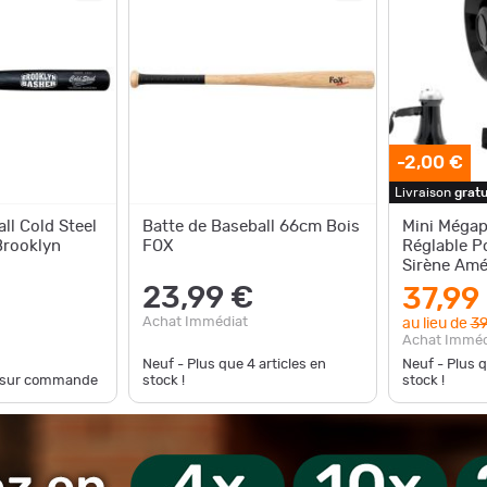
-2,00 €
Livraison
gratu
ll Cold Steel
Batte de Baseball 66cm Bois
Mini Méga
Brooklyn
FOX
Réglable P
Sirène Amé
23,99 €
37,99
Achat Immédiat
au lieu de
39
Achat Imméd
Neuf - Plus que
4
articles en
Neuf - Plus 
e sur commande
stock !
stock !