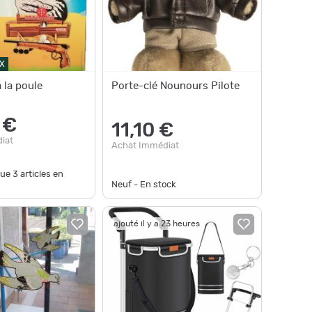
X
à la poule
Porte-clé Nounours Pilote
 €
11,10 €
iat
Achat Immédiat
que
3
articles en
Neuf - En stock
ajouté il y a 23 heures