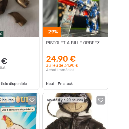
-29%
X
PISTOLET A BILLE ORBEEZ
24,90 €
 €
au lieu de
34,90 €
iat
Achat Immédiat
ticle disponible
Neuf - En stock
19 heures
ajouté il y a 20 heures