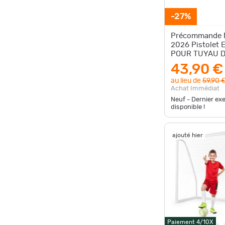
-27%
Précommande 
2026 Pistolet
POUR TUYAU D
UMAREX WN99
43,90 €
au lieu de
59,90 
Achat Immédiat
Neuf - Dernier ex
disponible !
ajouté hier
Paiement 4/10X