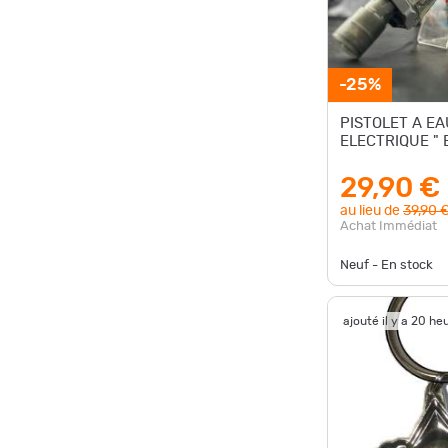
-25%
PISTOLET A EA
ELECTRIQUE "
29,90 €
au lieu de
39,90 
Achat Immédiat
Neuf - En stock
ajouté il y a 20 he