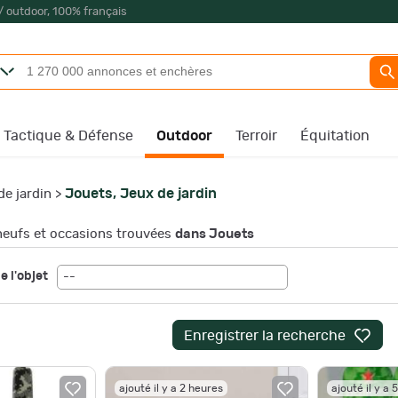
/ outdoor, 100% français
Tactique & Défense
Outdoor
Terroir
Équitation
Jouets, Jeux de jardin
de jardin
>
eufs et occasions trouvées
dans Jouets
e l'objet
--
Enregistrer la recherche
ajouté il y a 2 heures
ajouté il y a 