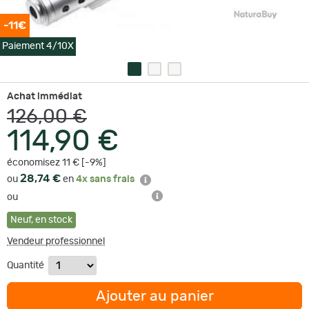
-11€
Paiement 4/10X
Achat immédiat
126,00 €
114,90 €
économisez 11 € [-9%]
28,74 €
ou
en
4x sans frais
ou
Neuf
,
en stock
Vendeur professionnel
Quantité
Ajouter au panier