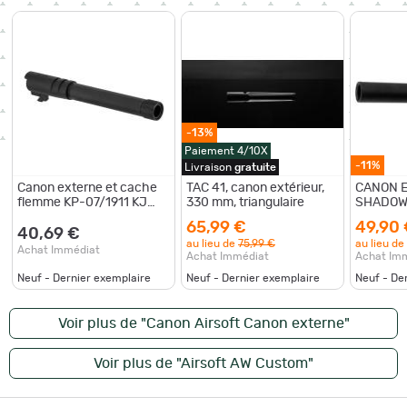
-13%
Paiement 4/10X
-11%
Livraison
gratuite
Canon externe et cache
TAC 41, canon extérieur,
CANON E
flemme KP-07/1911 KJ
330 mm, triangulaire
SHADOW 
Works
65,99 €
49,90
40,69 €
au lieu de
75,99 €
au lieu de
Achat Immédiat
Achat Immédiat
Achat Im
Neuf - Dernier exemplaire
Neuf - Dernier exemplaire
Neuf - De
Voir plus de "Canon Airsoft Canon externe"
Voir plus de "Airsoft AW Custom"