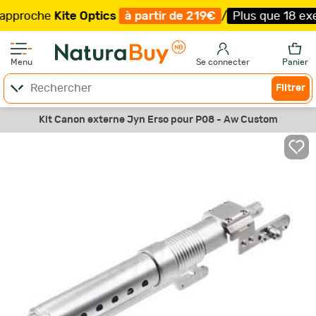
roche
Kite Optics
à partir de 219€
/
Plus que 18 exempla
Menu
Se connecter
Panier
Filtrer
Kit Canon externe Jyn Erso pour P08 - Aw Custom