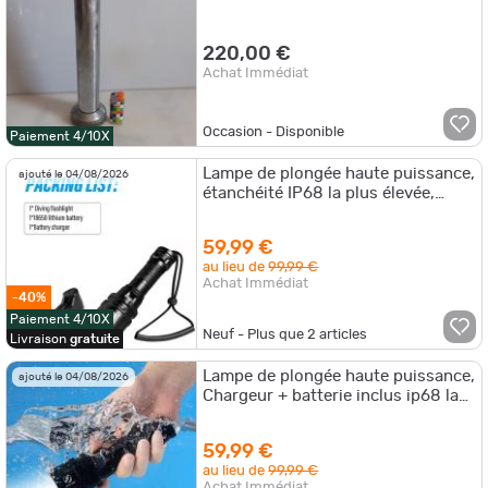
220,00 €
Achat Immédiat
Occasion - Disponible
Paiement 4/10X
Lampe de plongée haute puissance,
ajouté le 04/08/2026
étanchéité IP68 la plus élevée,
lumière de plongée professionnel.b
59,99 €
au lieu de
99,99 €
Achat Immédiat
-40%
Paiement 4/10X
Neuf - Plus que
2
articles
Livraison
gratuite
Lampe de plongée haute puissance,
ajouté le 04/08/2026
Chargeur + batterie inclus ip68 la
plus puissante étanchéité. A
59,99 €
au lieu de
99,99 €
Achat Immédiat