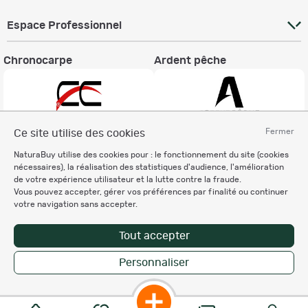
Espace Professionnel
Chronocarpe
Ardent pêche
Fermer
Ce site utilise des cookies
Informations légales
NaturaBuy utilise des cookies pour : le fonctionnement du site (cookies
nécessaires), la réalisation des statistiques d'audience, l'amélioration
Charte éthique
de votre expérience utilisateur et la lutte contre la fraude.
Mentions légales
Vous pouvez accepter, gérer vos préférences par finalité ou continuer
Règlement & Conditions d'utilisation
votre navigation sans accepter.
Politique de protection
des données personnelles
Tout accepter
Personnalisation des cookies
Personnaliser
Enregistrer la recherche
Copyright © 2007-2026 NaturaBuy. Tous droits réservés. N°CNIL: 1239459.
Les marques commerciales mentionnées appartiennent à leurs propriétaires
respectifs in 0.088 s