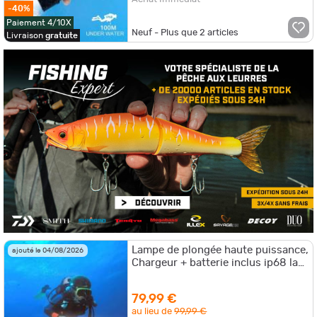
-40%
Paiement 4/10X
Neuf - Plus que
2
articles
Livraison
gratuite
Lampe de plongée haute puissance,
ajouté le 04/08/2026
Chargeur + batterie inclus ip68 la
plus puissante étanchéité. B
79,99 €
au lieu de
99,99 €