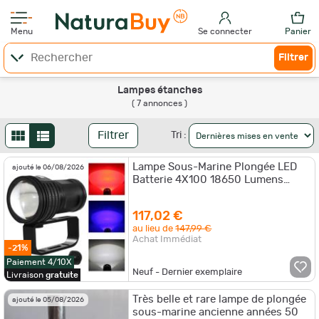
Menu
Se connecter
Panier
Filtrer
Lampes étanches
( 7 annonces )
Filtrer
Tri :
Lampe Sous-Marine Plongée LED
ajouté le 06/08/2026
Batterie 4X100 18650 Lumens
Photographie Vidéo Haute Quali
117,02 €
au lieu de
147,99 €
Achat Immédiat
-21%
Paiement 4/10X
Neuf - Dernier exemplaire
Livraison
gratuite
Très belle et rare lampe de plongée
ajouté le 05/08/2026
sous-marine ancienne années 50