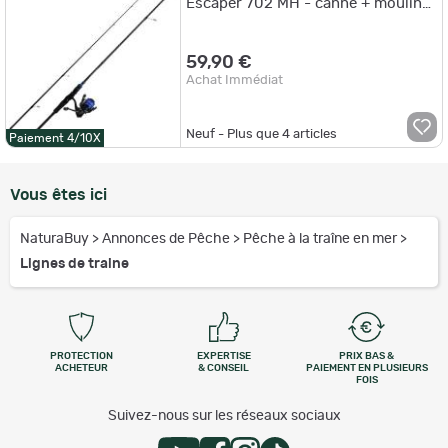
Escaper 702 MH - canne + moulinet
SW 4000
59,90 €
Achat Immédiat
Neuf - Plus que
4
articles
Paiement 4/10X
Vous êtes ici
NaturaBuy
>
Annonces de Pêche
>
Pêche à la traîne en mer
>
Lignes de traine
PROTECTION
EXPERTISE
PRIX BAS &
ACHETEUR
& CONSEIL
PAIEMENT EN PLUSIEURS
FOIS
Suivez-nous sur les réseaux sociaux