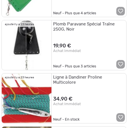
Neuf - Plus que
4
articles
Plomb Paravane Spécial Traîne
ajouté il y a 23 heures
250G, Noir
19,90 €
Achat Immédiat
Neuf - Plus que
3
articles
Ligne à Dandiner Proline
ajouté il y a 23 heures
Multicolore
34,90 €
Achat Immédiat
Neuf - En stock