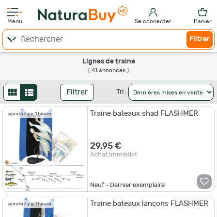
Menu
Se connecter
Panier
Filtrer
Lignes de traine
( 41 annonces )
Filtrer
Tri :
Traine bateaux shad FLASHMER
ajouté il y a 1 heure
29,95 €
Achat Immédiat
Neuf - Dernier exemplaire
Traine bateaux lançons FLASHMER
ajouté il y a 1 heure