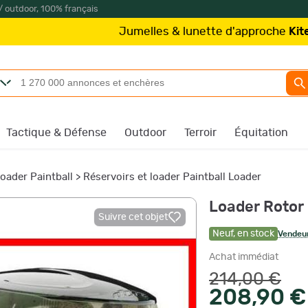
/ outdoor, 100% français
Jumelles & lunette d'approche
Kite Optics
à 
Tactique & Défense
Outdoor
Terroir
Équitation
loader Paintball
>
Réservoirs et loader Paintball Loader
Loader Rotor
Suivre cet objet
Neuf
,
en stock
Vendeur
Achat immédiat
214,00 €
208,90 €