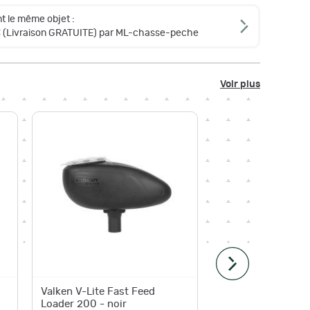
t le même objet :
€
(Livraison GRATUITE) par ML-chasse-peche
Voir plus
Valken V-Lite Fast Feed
Loader 
Loader 200 - noir