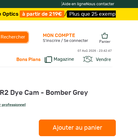
|
Aide en ligne
Nous contacter
partir de 219€
/
Plus que 25 exemplaires !
/
Livraison of
MON COMPTE
Rechercher
S'inscrire / Se connecter
Panier
07 Aoû 2026 -
23:42:48
Magazine
Vendre
Bons Plans
 R2 Dye Cam - Bomber Grey
 professionnel
Ajouter au panier