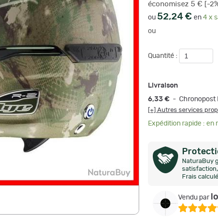
économisez 5 € [-2
52,24 €
ou
en
4 x s
ou
Quantité :
Livraison
6,33 €
- Chronopost 
[+] Autres services pro
Expédition rapide : en
Protect
NaturaBuy g
satisfactio
Frais calcul
l
Vendu par