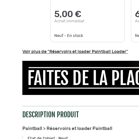
5,00 €
Achat Immédiat
A
Neuf - En stock
Ne
Voir plus de "Réservoirs et loader Paintball Loader"
DESCRIPTION PRODUIT
Paintball >
Réservoirs et loader Paintball
Etat de l'objet
:
Neuf