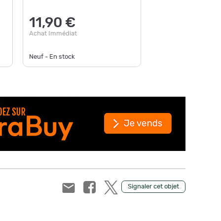
27,0
11,90 €
Achat Im
Achat Immédiat
Neuf - En stock
Neuf - D
Signaler cet objet