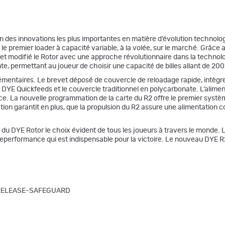
n des innovations les plus importantes en matière d’évolution technologi
 le premier loader à capacité variable, à la volée, sur le marché. Grâce
et modifié le Rotor avec une approche révolutionnaire dans la technol
, permettant au joueur de choisir une capacité de billes allant de 200 à
émentaires. Le brevet déposé de couvercle de reloadage rapide, intègre 
e DYE Quickfeeds et le couvercle traditionnel en polycarbonate. L’aliment
ce. La nouvelle programmation de la carte du R2 offre le premier systè
n garantit en plus, que la propulsion du R2 assure une alimentation cons
t du DYE Rotor le choix évident de tous les joueurs à travers le monde. 
teperformance qui est indispensable pour la victoire. Le nouveau DYE R
PID-RELEASE-SAFEGUARD