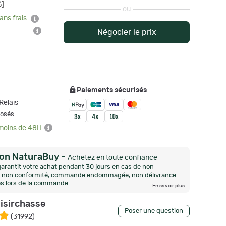
%]
ou
ans frais
Négocier le prix
Paiements sécurisés
Relais
posés
 moins de 48H
ion NaturaBuy
-
Achetez en toute confiance
arantit votre achat pendant 30 jours en cas de non-
n, non conformité, commande endommagée, non délivrance.
és lors de la commande.
En savoir plus
oisirchasse
Poser une question
(
31992
)