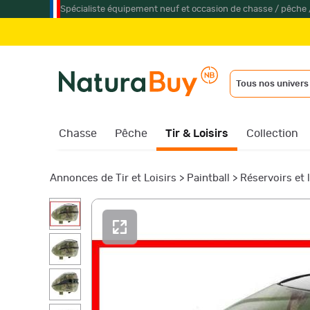
Spécialiste équipement neuf et occasion de chasse / pêche 
Tous nos univers
Chasse
Pêche
Tir & Loisirs
Collection
Annonces de Tir et Loisirs
>
Paintball
>
Réservoirs et 