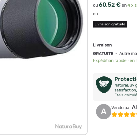
60,52 €
ou
en
4 x s
ou
Livraison
gratuite
Livraison
GRATUITE
- Autre mo
Expédition rapide : en
Protect
NaturaBuy g
satisfactio
Frais calcul
A
Vendu par
A