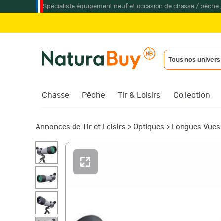
Spécialiste équipement neuf et occasion de chasse / pêche 
Tous nos univers
Chasse
Pêche
Tir & Loisirs
Collection
Annonces de Tir et Loisirs
>
Optiques
>
Longues Vues