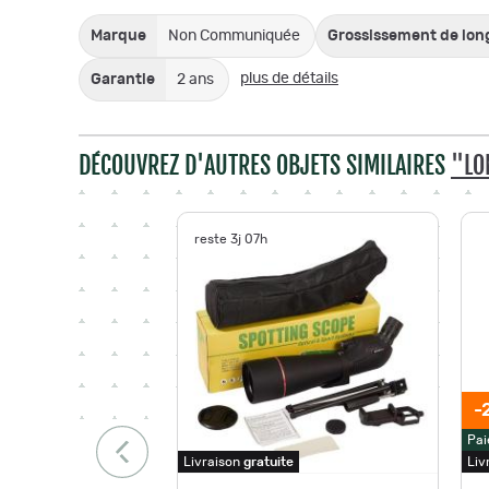
Marque
Non Communiquée
Grossissement de lo
plus de détails
Garantie
2 ans
DÉCOUVREZ D'AUTRES OBJETS SIMILAIRES
"LO
reste 3j 07h
-
Pai
Livraison
gratuite
Liv