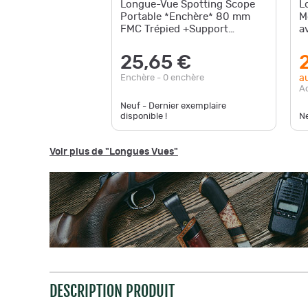
Longue-Vue Spotting Scope
L
Portable *Enchère* 80 mm
M
FMC Trépied +Support
a
Téléphone
S
25,65 €
au
Enchère - 0 enchère
A
Neuf - Dernier exemplaire
disponible !
Ne
Voir plus de "Longues Vues"
DESCRIPTION PRODUIT