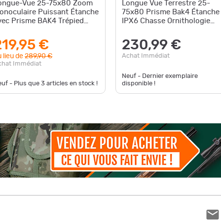
ongue-Vue 25-75x80 Zoom
Longue Vue Terrestre 25-
onoculaire Puissant Étanche
75x80 Prisme Bak4 Étanche
vec Prisme BAK4 Trépied
IPX6 Chasse Ornithologie
upport Téléphone
Trépied Inclus
219,95 €
230,99 €
 lieu de
289,90 €
Achat Immédiat
chat Immédiat
Neuf - Dernier exemplaire
uf - Plus que
3
articles en stock !
disponible !