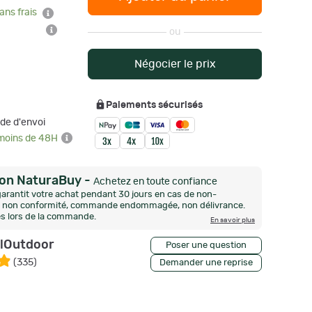
ans frais
ou
Négocier le prix
Paiements sécurisés
de d'envoi
 moins de 48H
ion NaturaBuy
-
Achetez en toute confiance
arantit votre achat pendant 30 jours en cas de non-
n, non conformité, commande endommagée, non délivrance.
és lors de la commande.
En savoir plus
llOutdoor
Poser une question
(
335
)
Demander une reprise