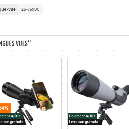
ngue-vue
25-75x80
NGUES VUES"
24%
ement 4/10X
Paiement 4/10X
raison
gratuite
Livraison
gratuite