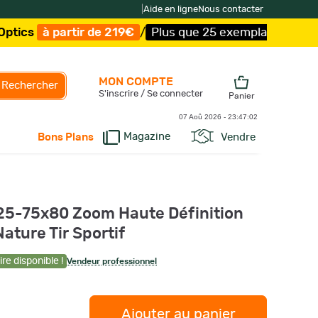
|
Aide en ligne
Nous contacter
rtir de 219€
/
Plus que 25 exemplaires !
/
Livraison offe
MON COMPTE
Rechercher
S'inscrire / Se connecter
Panier
07 Aoû 2026 -
23:47:03
Magazine
Vendre
Bons Plans
5-75x80 Zoom Haute Définition
ature Tir Sportif
re disponible !
Vendeur professionnel
Ajouter au panier