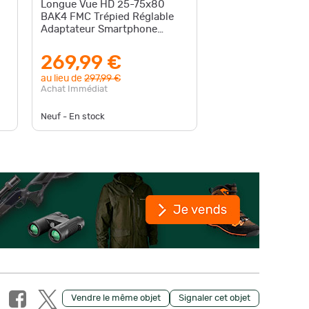
Longue Vue HD 25-75x80
Longue-
BAK4 FMC Trépied Réglable
Étanche
Adaptateur Smartphone
Observat
Observation Chasse Tir Nature
Support
269,99 €
26,9
au lieu de
297,99 €
Enchère -
Achat Immédiat
Neuf - De
Neuf - En stock
disponible
Vendre le même objet
Signaler cet objet