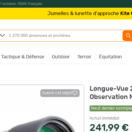
/ outdoor, 100% français
Jumelles & lunette d'approche
Kite Optics
à pa
Tactique & Défense
Outdoor
Terroir
Équitation
Longue-Vue 2
Suivre cet objet
Observation N
Neuf
,
dernier exemplai
Achat immédiat
241,99 €