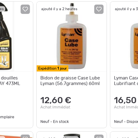
res
ajouté il y a 2 heures
ajouté il y a 
Expédition
1 jour
 douilles
Bidon de graisse Case Lube
Lyman Case
AY 473ML
Lyman (56.7grammes) 60ml
Lubrifiant 
12,60 €
16,50
Achat Immédiat
Achat Imméd
emplaire
Neuf - En stock
Neuf - Disp