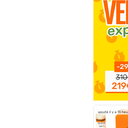
ajouté il y a 15 he