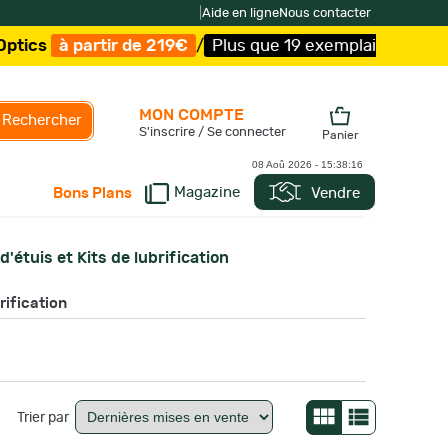
|
Aide en ligne
Nous contacter
 219€
/
Plus que 19 exemplaires !
/
Livraison offerte et e
MON COMPTE
Rechercher
S'inscrire / Se connecter
Panier
08 Aoû 2026 -
15:38:18
Magazine
Vendre
Bons Plans
d'étuis et Kits de lubrification
rification
Trier par