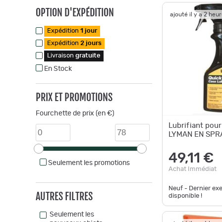
OPTION D'EXPÉDITION
ajouté il y a 2 heu
Expédition
1 jour
Expédition
2 jours
Livraison
gratuite
En Stock
PRIX ET PROMOTIONS
Fourchette de prix (en €)
Lubrifiant pour
LYMAN EN SPR
49,11 €
Seulement les promotions
Achat Immédiat
Neuf - Dernier ex
AUTRES FILTRES
disponible !
Seulement les