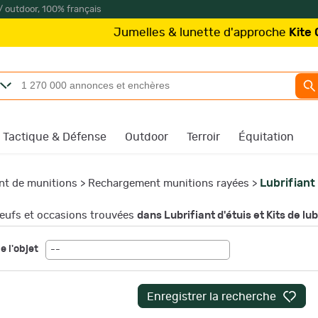
/ outdoor, 100% français
Jumelles & lunette d'approche
Kite Optics
à partir de
Tactique & Défense
Outdoor
Terroir
Équitation
Lubrifiant 
t de munitions
>
Rechargement munitions rayées
>
ufs et occasions trouvées
dans Lubrifiant d'étuis et Kits de lub
e l'objet
--
Enregistrer la recherche