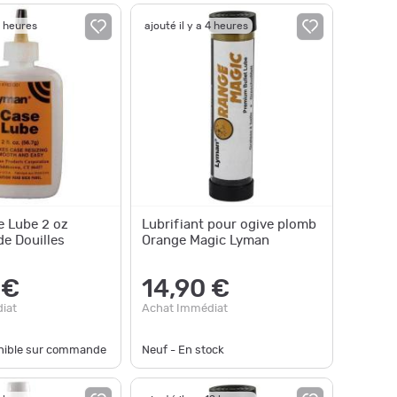
3 heures
ajouté il y a 4 heures
 Lube 2 oz
Lubrifiant pour ogive plomb
de Douilles
Orange Magic Lyman
 €
14,90 €
iat
Achat Immédiat
onible sur commande
Neuf - En stock