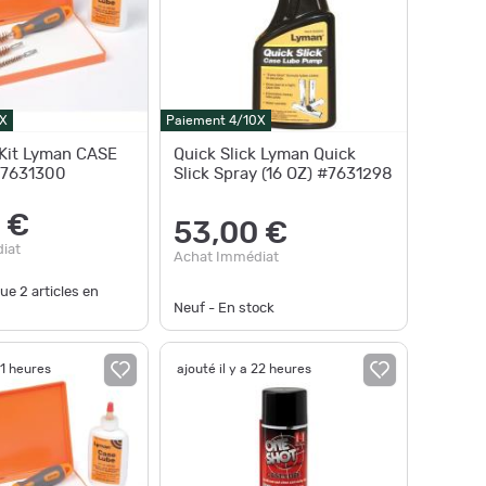
X
Paiement 4/10X
Kit Lyman CASE
Quick Slick Lyman Quick
#7631300
Slick Spray (16 OZ) #7631298
 €
53,00 €
iat
Achat Immédiat
que
2
articles en
Neuf - En stock
21 heures
ajouté il y a 22 heures