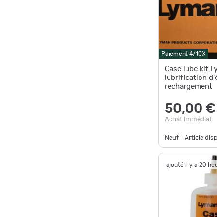
Paiement 4/10X
Case lube kit L
lubrification d'
rechargement
50,00 €
Achat Immédiat
Neuf - Article dis
ajouté il y a 20 he