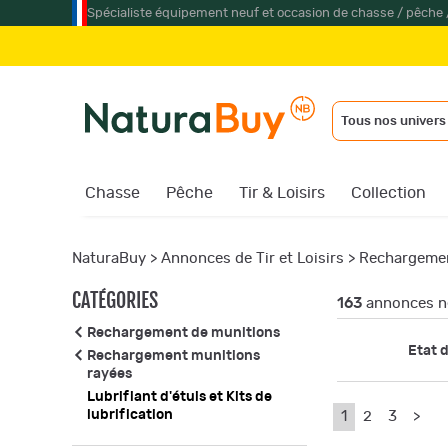
Spécialiste équipement neuf et occasion de chasse / pêche 
Tous nos univers
Chasse
Pêche
Tir & Loisirs
Collection
NaturaBuy
>
Annonces de Tir et Loisirs
>
Rechargemen
CATÉGORIES
163
annonces ne
Rechargement de munitions
Etat d
Rechargement munitions
rayées
Lubrifiant d'étuis et Kits de
lubrification
1
2
3
>