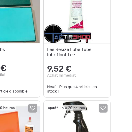
cbs
Lee Resize Lube Tube
lubrifiant Lee
 €
9,52 €
iat
Achat Immédiat
Neuf - Plus que
4
articles en
ticle disponible
stock !
 20 heures
ajouté il y a 20 heures