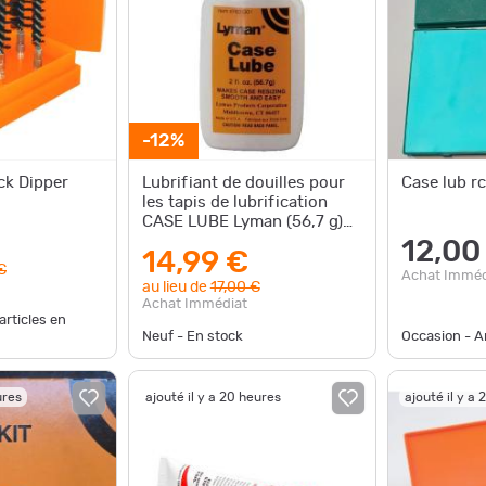
-12%
ck Dipper
Lubrifiant de douilles pour
Case lub r
les tapis de lubrification
CASE LUBE Lyman (56,7 g)
#7631301
12,00
14,99 €
€
Achat Imméd
au lieu de
17,00 €
Achat Immédiat
articles en
Neuf - En stock
Occasion - Ar
ures
ajouté il y a 20 heures
ajouté il y a