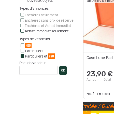
nouveaux objets
ajouté il y a 6 heu
Types d'annonces
Enchères seulement
Enchères sans prix de réserve
Enchères et Achat Immédiat
Achat Immédiat seulement
Types de vendeurs
PRO
Particuliers
PRO
Particuliers et
Case Lube Pad
Pseudo vendeur
OK
23,90 €
Achat Immédiat
Neuf - En stock