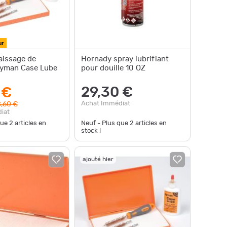
ur
aissage de
Hornady spray lubrifiant
 Lyman Case Lube
pour douille 10 OZ
29,30 €
 €
Achat Immédiat
,60 €
iat
que
2
articles en
Neuf - Plus que
2
articles en
stock !
ajouté hier