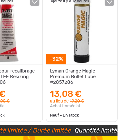
6 heures
ajouté il y a 12 heures
-32%
pour recalibrage
Lyman Orange Magic
 LEE Resizing
Premium Bullet Lube
006
#2857286
 €
13,08 €
,90 €
au lieu de
19,20 €
iat
Achat Immédiat
ock
Neuf - En stock