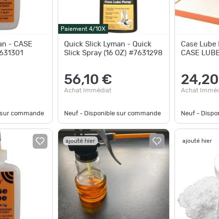
Paiement 4/10X
an - CASE
Quick Slick Lyman - Quick
Case Lube 
7631301
Slick Spray (16 OZ) #7631298
CASE LUBE
56,10 €
24,20
Achat Immédiat
Achat Imméd
e sur commande
Neuf - Disponible sur commande
Neuf - Disp
ajouté hier
ajouté hier