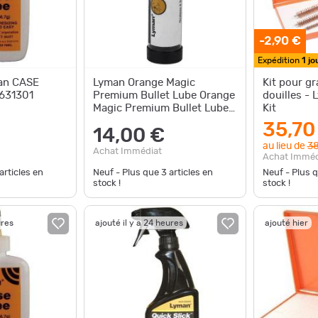
-2,90 €
Expédition
1 jo
an CASE
Lyman Orange Magic
Kit pour gr
7631301
Premium Bullet Lube Orange
douilles -
Magic Premium Bullet Lube
Kit
#2857286
35,70
14,00 €
au lieu de
38
Achat Immédiat
Achat Imméd
articles en
Neuf - Plus que
3
articles en
Neuf - Plus 
stock !
stock !
ures
ajouté il y a 24 heures
ajouté hier