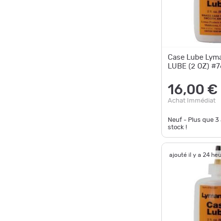
Case Lube Lym
LUBE (2 OZ) #
16,00 €
Achat Immédiat
Neuf - Plus que
3
stock !
ajouté il y a 24 he