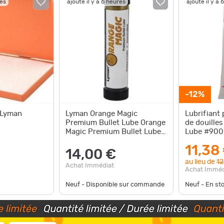
res
ajouté il y a 6 heures
ajouté il y a 
-12%
 Lyman
Lyman Orange Magic
Lubrifiant 
Premium Bullet Lube Orange
de douilles
Magic Premium Bullet Lube
Lube #90
2857286
11,38
14,00 €
au lieu de
12
Achat Immédiat
Achat Imméd
Neuf - Disponible sur commande
Neuf - En st