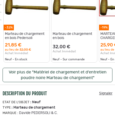
-32%
-19%
Marteau de chargement
Marteau de chargement
MARTEA
en bois Pedersoli
en bois
CHARGE
21,85 €
25,90
32,00 €
au lieu de
32,00 €
au lieu de
Achat Immédiat
Achat Immédiat
Achat Im
Neuf - En stock
Neuf - Sur commande
Neuf - En
Voir plus de "Matériel de chargement et d'entretien
poudre noire Marteau de chargement"
DESCRIPTION DU PRODUIT
Signaler
:
Neuf
ETAT DE L'OBJET
:
Marteau de chargement
TYPE
:
Davide PEDERSOLI & C.
MARQUE