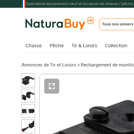
Spécialiste équipement neuf et occasion de chasse / pêche 
Tous nos univers
Chasse
Pêche
Tir & Loisirs
Collection
Annonces de Tir et Loisirs
>
Rechargement de muniti