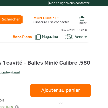
|
Aide en ligne
Nous contacter
MON COMPTE
Rechercher
S'inscrire / Se connecter
Panier
06 Aoû 2026 -
18:42:42
Magazine
Vendre
Bons Plans
 1 cavité - Balles Minié Calibre .580
 professionnel
Ajouter au panier
16%]
ou
ans frais