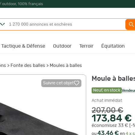
/ outdoor, 100% français
Tactique & Défense
Outdoor
Terroir
Équitation
ons
>
Fonte des balles
>
Moules à balles
Moule à balles
Suivre cet objet
Neuf
,
en stock
Vendeur
Achat immédiat
207,00 €
173,84 €
économisez 33 € [-
43,46 €
ou
en
4 x s