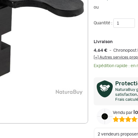
ou
Quantité :
Livraison
4,64 €
- Chronopost 
[+] Autres services pro
Expédition rapide : en
Protect
NaturaBuy g
satisfactio
Frais calcul
l
Vendu par
2 vendeurs proposen