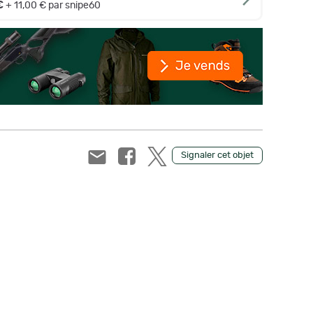
€
+ 11,00 € par snipe60
Signaler cet objet