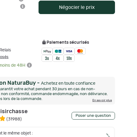
Négocier le prix
Paiements sécurisés
Relais
posés
 moins de 48H
ion NaturaBuy
-
Achetez en toute confiance
arantit votre achat pendant 30 jours en cas de non-
n, non conformité, commande endommagée, non délivrance.
és lors de la commande.
En savoir plus
oisirchasse
Poser une question
(
31988
)
t le même objet :