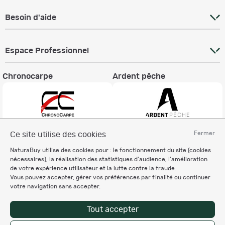
Besoin d'aide
Espace Professionnel
Chronocarpe
Ardent pêche
Fermer
Ce site utilise des cookies
Informations légales
NaturaBuy utilise des cookies pour : le fonctionnement du site (cookies
Charte éthique
nécessaires), la réalisation des statistiques d'audience, l'amélioration
Mentions légales
de votre expérience utilisateur et la lutte contre la fraude.
Vous pouvez accepter, gérer vos préférences par finalité ou continuer
Règlement & Conditions d'utilisation
votre navigation sans accepter.
Politique de protection
des données personnelles
Tout accepter
Personnalisation des cookies