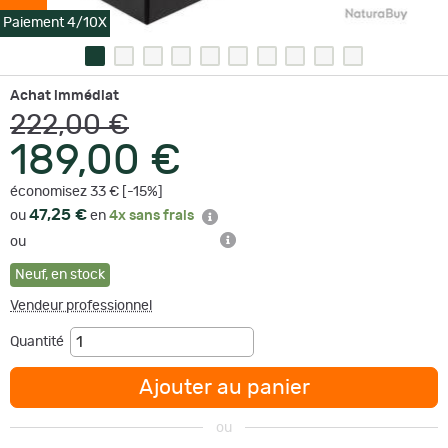
Paiement 4/10X
Achat immédiat
222,00 €
189,00 €
économisez 33 € [-15%]
47,25 €
ou
en
4x sans frais
ou
Neuf
,
en stock
Vendeur professionnel
Quantité
Ajouter au panier
ou