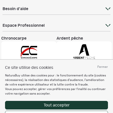
Besoin d'aide
Espace Professionnel
Chronocarpe
Ardent pêche
Fermer
Ce site utilise des cookies
Informations légales
NaturaBuy utilise des cookies pour : le fonctionnement du site (cookies
Charte éthique
nécessaires), la réalisation des statistiques d'audience, l'amélioration
Mentions légales
de votre expérience utilisateur et la lutte contre la fraude.
Vous pouvez accepter, gérer vos préférences par finalité ou continuer
Règlement & Conditions d'utilisation
votre navigation sans accepter.
Politique de protection
des données personnelles
Tout accepter
Personnalisation des cookies