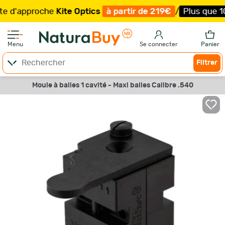
d'approche
Kite Optics
à partir de 219€
/
Plus que 100 e
Menu
Se connecter
Panier
Filtrer
Moule à balles 1 cavité - Maxi balles Calibre .540