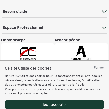
Besoin d'aide
Espace Professionnel
Chronocarpe
Ardent pêche
Fermer
Ce site utilise des cookies
Informations légales
NaturaBuy utilise des cookies pour : le fonctionnement du site (cookies
Charte éthique
nécessaires), la réalisation des statistiques d'audience, l'amélioration
Mentions légales
de votre expérience utilisateur et la lutte contre la fraude.
Vous pouvez accepter, gérer vos préférences par finalité ou continuer
Règlement & Conditions d'utilisation
votre navigation sans accepter.
Politique de protection
des données personnelles
Tout accepter
Personnalisation des cookies