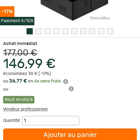
-17%
Paiement 4/10X
Achat immédiat
177,00 €
146,99 €
économisez 30 € [-17%]
36,77 €
ou
en
4x sans frais
ou
Neuf
,
en stock
Vendeur professionnel
Quantité
Ajouter au panier