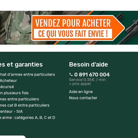
es et garanties
Besoin d'aide
0 891 670 004
hat d'armes entre particuliers
Service 0.35€ / min
 Acheteur
+ prix appel
écurisé
Aide en ligne
n plusieurs fois
Nous contacter
mes entre particuliers
es cat B entre particuliers
enteur - SIA
 arme : catégories A, B, C et D