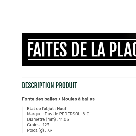
DESCRIPTION PRODUIT
Fonte des balles >
Moules à balles
Etat de l'objet
:
Neuf
Marque
:
Davide PEDERSOLI & C.
Diamètre (mm)
:
11.05
Grains
:
123
Poids (g)
:
7.9