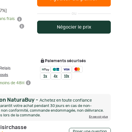
17%]
ou
ans frais
Négocier le prix
Paiements sécurisés
Relais
posés
 moins de 48H
ion NaturaBuy
-
Achetez en toute confiance
arantit votre achat pendant 30 jours en cas de non-
n, non conformité, commande endommagée, non délivrance.
és lors de la commande.
En savoir plus
oisirchasse
Poser une question