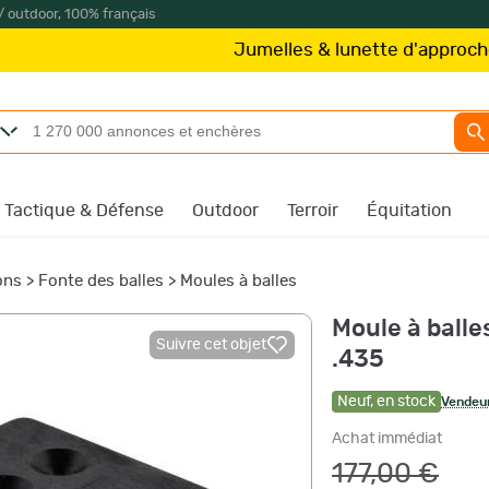
/ outdoor, 100% français
Jumelles & lunette d'approche
Kite O
Tactique & Défense
Outdoor
Terroir
Équitation
ons
>
Fonte des balles
>
Moules à balles
Moule à balle
Suivre cet objet
.435
Neuf
,
en stock
Vendeur
Achat immédiat
177,00 €