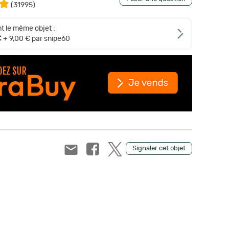
(
31995
)
t le même objet :
€
+ 9,00 € par snipe60
Signaler cet objet