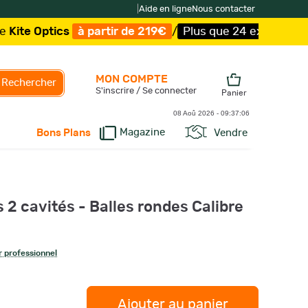
|
Aide en ligne
Nous contacter
ptics
à partir de 219€
/
Plus que 24 exemplaires !
/
Livr
MON COMPTE
Rechercher
S'inscrire / Se connecter
Panier
08 Aoû 2026 -
09:37:06
Magazine
Vendre
Bons Plans
s 2 cavités - Balles rondes Calibre
 professionnel
Ajouter au panier