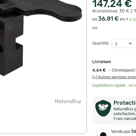
147,24 €
économisez 30 € [-
36,81 €
ou
en
4 x s
ou
Quantité :
Livraison
4,64 €
- Chronopost 
[+] Autres services pro
Expédition rapide : en
Protect
NaturaBuy g
satisfactio
Frais calcul
l
Vendu par