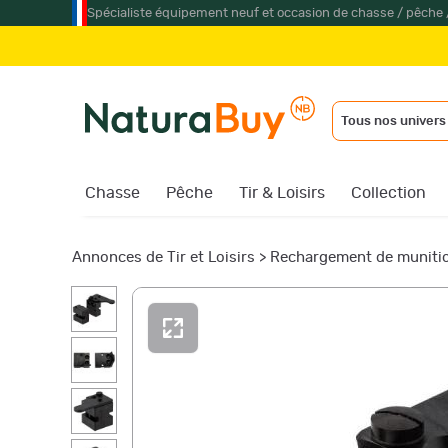
Spécialiste équipement neuf et occasion de chasse / pêche 
Tous nos univers
Chasse
Pêche
Tir & Loisirs
Collection
Annonces de Tir et Loisirs
>
Rechargement de muniti