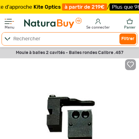
'approche
Kite Optics
à partir de 219€
/
Plus que 98 ex
Menu
Se connecter
Panier
Filtrer
Moule à balles 2 cavités - Balles rondes Calibre .457