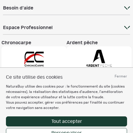
Besoin d'aide
Espace Professionnel
Chronocarpe
Ardent pêche
Fermer
Ce site utilise des cookies
Informations légales
NaturaBuy utilise des cookies pour : le fonctionnement du site (cookies
Charte éthique
nécessaires), la réalisation des statistiques d'audience, l'amélioration
Mentions légales
de votre expérience utilisateur et la lutte contre la fraude.
Vous pouvez accepter, gérer vos préférences par finalité ou continuer
Règlement & Conditions d'utilisation
votre navigation sans accepter.
Politique de protection
des données personnelles
Tout accepter
Personnalisation des cookies