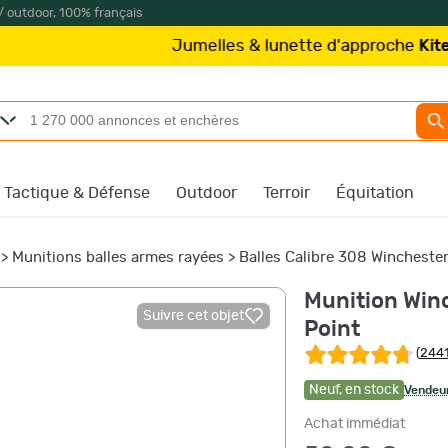
/ outdoor, 100% français
Jumelles & lunette d'approche
Kite Optics
à part
Tactique & Défense
Outdoor
Terroir
Équitation
>
Munitions balles armes rayées
>
Balles Calibre 308 Wincheste
Munition Winc
Suivre cet objet
Point
(
2441
Neuf
,
en stock
Vendeur
Achat immédiat