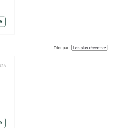
le
Trier par :
026
le