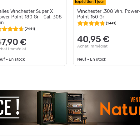
Expédition
1 jour
alles Winchester Super X
Winchester .308 Win. Power
ower Point 180 Gr - Cal. 308
Point 150 Gr
in
(
2441
)
(
2441
)
40,95 €
47,90 €
Achat Immédiat
chat Immédiat
uf - En stock
Neuf - En stock