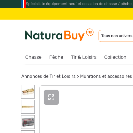
Spécialiste équipement neuf et occasion de chasse / pêche 
Tous nos univers
Chasse
Pêche
Tir & Loisirs
Collection
Annonces de Tir et Loisirs
>
Munitions et accessoires