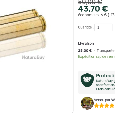
50,00 €
43,70 €
économisez 6 € [-13
Quantité :
Livraison
25,00 €
- Transporte
Expédition rapide : en
Protect
NaturaBuy g
satisfactio
Frais calcul
w
Vendu par