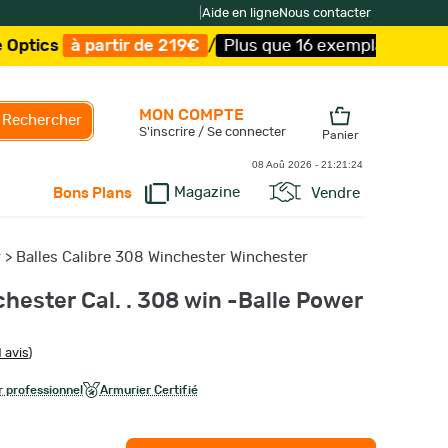
|
Aide en ligne
Nous contacter
ir de 219€
/
Plus que 16 exemplaires !
/
Livraison offert
MON COMPTE
Rechercher
S'inscrire / Se connecter
Panier
08 Aoû 2026 -
21:21:25
Magazine
Vendre
Bons Plans
r
>
Balles Calibre 308 Winchester Winchester
hester Cal. . 308 win -Balle Power
 avis
)
 professionnel
Armurier Certifié