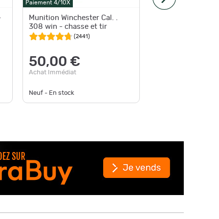
Paiement 4/10X
Paiement 4
-
Munition Winchester Cal. .
WINCHE
308 win - chasse et tir
308WIN
POINT 1
(
2441
)
50,00 €
58,7
Achat Immédiat
Achat Im
Neuf - En stock
Neuf - D