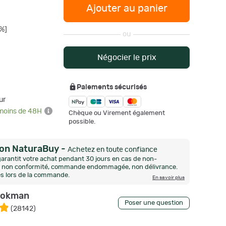
Ajouter au panier
%]
ou
Négocier le prix
Paiements sécurisés
ur
 moins de 48H
Chèque ou Virement également
possible.
ion NaturaBuy
-
Achetez en toute confiance
arantit votre achat pendant 30 jours en cas de non-
n, non conformité, commande endommagée, non délivrance.
és lors de la commande.
En savoir plus
okman
Poser une question
(
28142
)