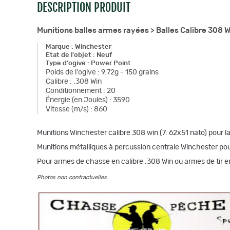
DESCRIPTION PRODUIT
Munitions balles armes rayées >
Balles Calibre 308 
Marque
:
Winchester
Etat de l'objet
:
Neuf
Type d'ogive
:
Power Point
Poids de l'ogive
:
9.72g - 150 grains
Calibre
:
.308 Win
Conditionnement
:
20
Énergie (en Joules)
:
3590
Vitesse (m/s)
:
860
Munitions Winchester calibre 308 win (7. 62x51 nato) pour la 
Munitions métalliques à percussion centrale Winchester pou
Pour armes de chasse en calibre .308 Win ou armes de tir en
Photos non contractuelles