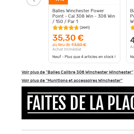
Balles Winchester Power
B
Point - Cal 308 Win - 308 Win
P
/ 150 / Par 1
W
(
2441
)
35,30 €
au lieu de
43,50 €
A
Achat Immédiat
Neuf - Plus que
4
articles en stock !
Ne
Voir plus de "Balles Calibre 308 Winchester Winchester"
Voir plus de "Munitions et accessoires Winchester"