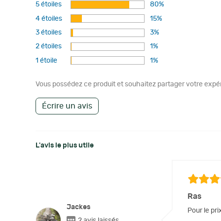
5 étoiles
80%
4 étoiles
15%
3 étoiles
3%
2 étoiles
1%
1 étoile
1%
Vous possédez ce produit et souhaitez partager votre expéri
Écrire un avis
L'avis le plus utile
Ras
Jackes
Pour le prix
2 avis laissés