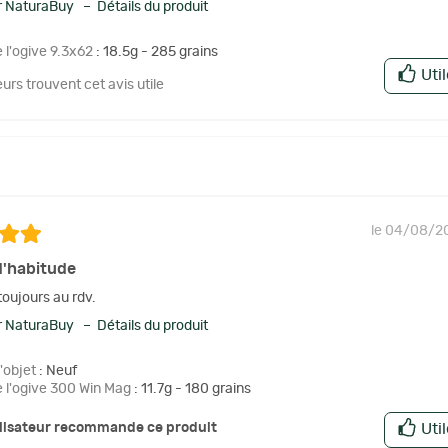
 NaturaBuy – Détails du produit
 l'ogive 9.3x62
: 18.5g - 285 grains
Uti
eurs trouvent cet avis utile
le 04/08/2
'habitude
toujours au rdv.
 NaturaBuy – Détails du produit
l'objet
: Neuf
e l'ogive 300 Win Mag
: 11.7g - 180 grains
ilisateur recommande ce produit
Uti