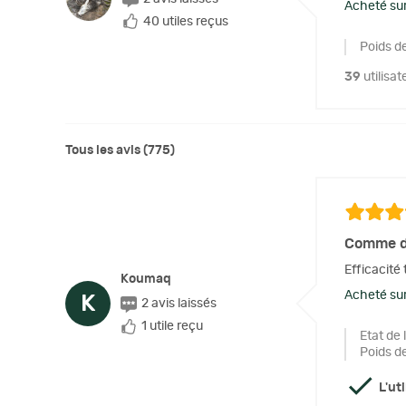
Acheté sur
40 utiles reçus
Poids de
39
utilisat
Tous les avis (775)
Comme d
Efficacité 
Koumaq
Acheté sur
K
2 avis laissés
1 utile reçu
Etat de 
Poids d
L'ut