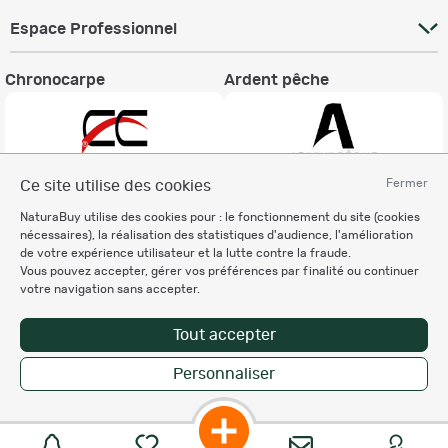
Espace Professionnel
Chronocarpe
Ardent pêche
Fermer
Ce site utilise des cookies
Informations légales
NaturaBuy utilise des cookies pour : le fonctionnement du site (cookies
nécessaires), la réalisation des statistiques d'audience, l'amélioration
Charte éthique
de votre expérience utilisateur et la lutte contre la fraude.
Mentions légales
Vous pouvez accepter, gérer vos préférences par finalité ou continuer
Règlement & Conditions d'utilisation
votre navigation sans accepter.
Politique de protection
des données personnelles
Tout accepter
Personnalisation des cookies
Personnaliser
Enregistrer la recherche
Copyright © 2007-2026 NaturaBuy. Tous droits réservés. N°CNIL: 1239459.
Les marques commerciales mentionnées appartiennent à leurs propriétaires
respectifs in 0.101 s