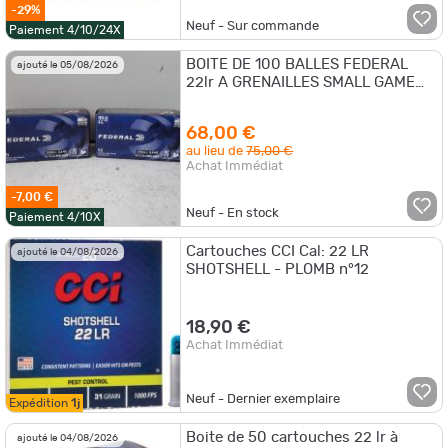
-29%
Neuf - Sur commande
Paiement 4/10/24X
BOITE DE 100 BALLES FEDERAL
ajouté le 05/08/2026
22lr A GRENAILLES SMALL GAME
BIRD SHOT 25GRAINS DE NOUVAU
DISPONIBLE
68,00 €
au lieu de
75,00 €
Achat Immédiat
-7,00 €
Neuf - En stock
Paiement 4/10X
Cartouches CCI Cal: 22 LR
ajouté le 04/08/2026
SHOTSHELL - PLOMB n°12
18,90 €
Achat Immédiat
Neuf - Dernier exemplaire
Expédition
1j
Boite de 50 cartouches 22 lr à
ajouté le 04/08/2026